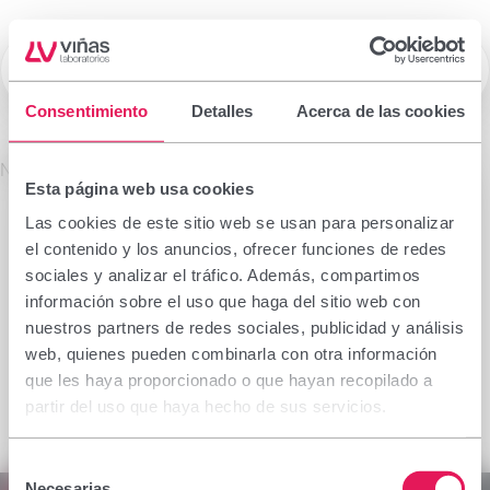
☰
Laboratorios Viñas
Consentimiento
Detalles
Acerca de las cookies
Prescription drugs
No se encontró el producto solicitado.
Esta página web usa cookies
Important notice
Las cookies de este sitio web se usan para personalizar
The information contained in this section is
el contenido y los anuncios, ofrecer funciones de redes
intended only for the health professional authorised
sociales y analizar el tráfico. Además, compartimos
to prescribe or dispense medicinal products for
información sobre el uso que haga del sitio web con
which specialised training is required for proper
nuestros partners de redes sociales, publicidad y análisis
interpretation. If you do not belong to this group,
web, quienes pueden combinarla con otra información
please refrain from continuing.
que les haya proporcionado o que hayan recopilado a
I declare I am a health professional with prescribing
partir del uso que haya hecho de sus servicios.
or dispensing capacity in Spain.
Selección
Accept
Cancel
Necesarias