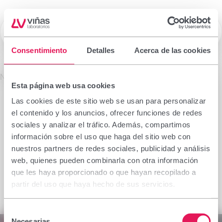
☰
Laboratorios Viñas
Consentimiento
Detalles
Acerca de las cookies
Prescription drugs
No se encontró el producto solicitado.
Esta página web usa cookies
Important notice
Las cookies de este sitio web se usan para personalizar
The information contained in this section is
el contenido y los anuncios, ofrecer funciones de redes
intended only for the health professional authorised
sociales y analizar el tráfico. Además, compartimos
to prescribe or dispense medicinal products for
información sobre el uso que haga del sitio web con
which specialised training is required for proper
nuestros partners de redes sociales, publicidad y análisis
interpretation. If you do not belong to this group,
web, quienes pueden combinarla con otra información
please refrain from continuing.
que les haya proporcionado o que hayan recopilado a
I declare I am a health professional with prescribing
partir del uso que haya hecho de sus servicios.
or dispensing capacity in Spain.
Selección
Accept
Cancel
Necesarias