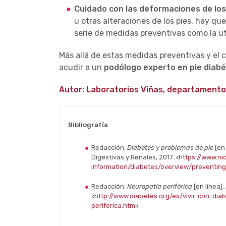
Cuidado con las deformaciones de los
u otras alteraciones de los pies, hay qu
serie de medidas preventivas como la ut
Más allá de estas medidas preventivas y el 
acudir a un
podólogo experto en pie diabé
Autor: Laboratorios Viñas, departamento
Bibliografía
Redacción.
Diabetes y problemas de pie
[en
Digestivas y Renales, 2017. <
https://www.ni
information/diabetes/overview/preventin
Redacción.
Neuropatía periférica
[en línea]
<
http://www.diabetes.org/es/vivir-con-di
periferica.htm
>.