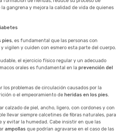
a formación de heridas, reduce su proceso de
 la gangrena y mejora la calidad de vida de quienes
diabetes
s pies
, es fundamental que las personas con
 y vigilen y cuiden con esmero esta parte del cuerpo.
ludable, el ejercicio físico regular y un adecuado
ármacos orales es fundamental en la
prevención del
 los problemas de circulación causados por la
parición o el empeoramiento de
heridas en los pies
.
zar calzado de piel, ancho, ligero, con cordones y con
e llevar siempre calcetines de fibras naturales, para
e y evitar la humedad. Cabe insistir en que las
ar
ampollas
que podrían agravarse en el caso de las