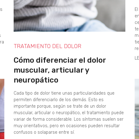
as
El
en
ce
t
s
mo
ra
ti
TRATAMIENTO DEL DOLOR
re
L
Cómo diferenciar el dolor
muscular, articular y
neuropático
Cada tipo de dolor tiene unas particularidades que
permiten diferenciarlo de los demás. Esto es
importante porque, según se trate de un dolor
muscular, articular o neuropático, el tratamiento puede
variar de forma considerable. Los síntomas suelen ser
muy orientativos, pero en ocasiones pueden resultar
confusos o solaparse entre sí.