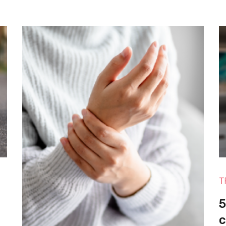
T
5
c