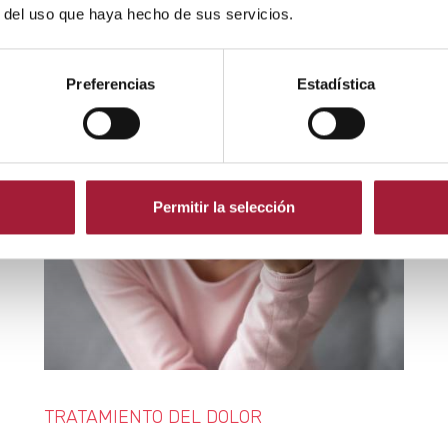
ne
LEER MÁS
r del uso que haya hecho de sus servicios.
Sa
sí
mi
Preferencias
Estadística
L
Permitir la selección
TRATAMIENTO DEL DOLOR