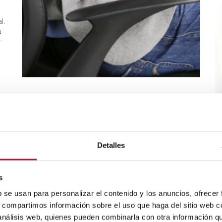
l.
a
r
TRATAMIENTO DEL DOLOR
Higiene postural para
prevenir el dolor de espalda
Detalles
T
Mantener una buena higiene postural es imprescindible
para la salud de la columna. Adoptar malas posturas
C
s
en las actividades cotidianas favorece las lesiones
músculo esqueléticas y el dolor de espalda. Pequeños
c
b se usan para personalizar el contenido y los anuncios, ofrecer
cambios al sentarse, estar de pie, dormir y levantar
s, compartimos información sobre el uso que haga del sitio web 
peso pueden marcar la diferencia.
El
 análisis web, quienes pueden combinarla con otra información q