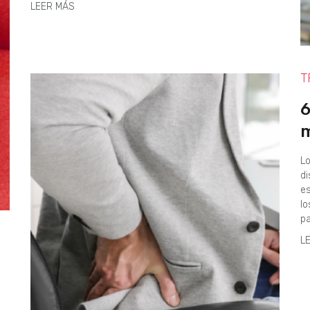
LEER MÁS
T
6
m
Lo
di
es
lo
pa
L