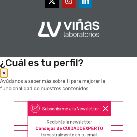
¿Cuál es tu perfil?
×
Ayúdanos a saber más sobre ti para mejorar la
funcionalidad de nuestros contenidos:
Farmacéutico
Subscribirme a la Newsletter
Otros profesionales sanitarios
Recibirás la newsletter
Consejos de CUIDADOEXPERTO
Consumidor
trimestralmente en tu email.