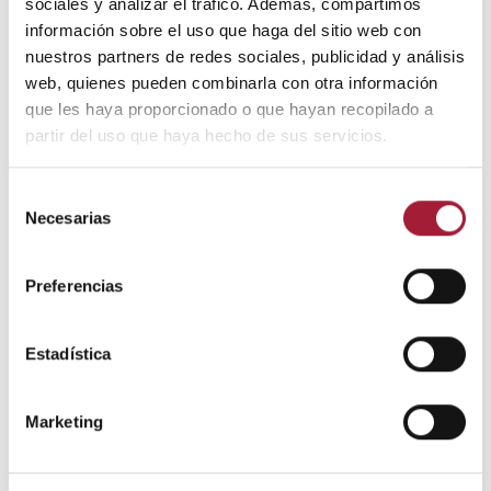
sociales y analizar el tráfico. Además, compartimos
información sobre el uso que haga del sitio web con
nuestros partners de redes sociales, publicidad y análisis
web, quienes pueden combinarla con otra información
que les haya proporcionado o que hayan recopilado a
SALUD BUCODENTAL
partir del uso que haya hecho de sus servicios.
Cómo calmar el dolor de muelas por
Selección
la noche
Necesarias
de
consentimiento
El dolor de muelas por la noche suele agravarse y causa mucha
incomodidad y problemas para dormir. Mientras se espera la
Preferencias
visita al odontólogo, hay maneras de aliviar los síntomas.
También hay que conocer las señales de alarma por las que hay
que buscar atención médica urgente.
Estadística
LEER MÁS
Marketing