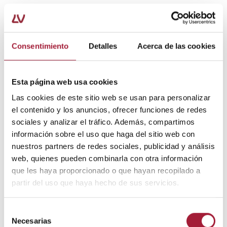
Además, estos requerimientos pueden estar cubiertos
a través de la dieta, sobre todo en el caso de
deportistas amateurs. Por tanto, es importante incluir
Consentimiento
Detalles
Acerca de las cookies
en la alimentación proteínas de alto valor biológico
(carne, pescado y huevo) y también de origen vegetal.
Esta página web usa cookies
Así pues, los suplementos de proteína no son
necesarios en aficionados al deporte cuando las
Las cookies de este sitio web se usan para personalizar
necesidades básicas están cubiertas por la dieta.
el contenido y los anuncios, ofrecer funciones de redes
sociales y analizar el tráfico. Además, compartimos
información sobre el uso que haga del sitio web con
nuestros partners de redes sociales, publicidad y análisis
10. Comer plátanos previene los calambres
web, quienes pueden combinarla con otra información
musculares
que les haya proporcionado o que hayan recopilado a
partir del uso que haya hecho de sus servicios.
La
alimentación en el entrenamiento deportivo
es
clave. Sin embargo, no pueden atribuirse determinados
Selección
efectos beneficiosos a un solo alimento.
Necesarias
de