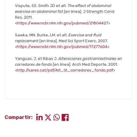
Vispute, SS. Smith JD et alt.
The effect of abdominal
exercise on abdominal fat
[en línea]. J Strength Cond
Res, 2011.
<
https://www.ncbi.nlm.nih.gov/pubmed/21804427
>
Sawka, MN. Burke, LM. et alt.
Exercise and fluid
replacement
[en línea]. Med Sci Sport Exerc, 2007.
<
https://www.ncbi.nlm.nih.gov/pubmed/17277604
>
Yanguas, J. et Ribas J.
Alteraciones gastrointestinales en
corredores de fondo
[en línea]. Arch Med Deporte, 2001.
<
http://sares.cat/pdf/Alt_GI_corredores_fondo.pdf
>
Compartir: