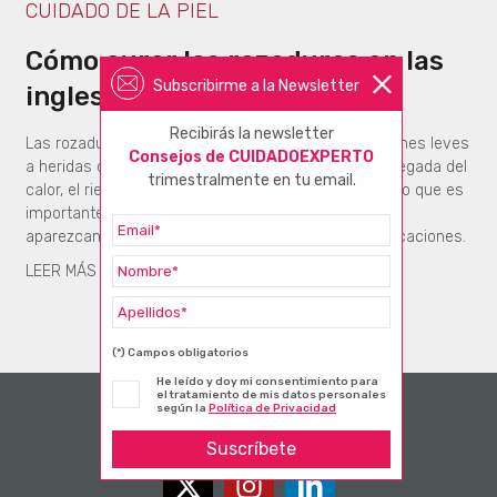
CUIDADO DE LA PIEL
Cómo curar las rozaduras en las
Subscribirme a la Newsletter
ingles
Recibirás la newsletter
Las rozaduras en las ingles pueden ir desde irritaciones leves
Consejos de CUIDADOEXPERTO
a heridas dolorosas que pueden infectarse. Con la llegada del
trimestralmente en tu email.
calor, el riesgo a sufrir estas lesiones aumenta, por lo que es
importante saber cómo prevenirlas. En caso de que
aparezcan, un tratamiento adecuado evitará complicaciones.
LEER MÁS
(*) Campos obligatorios
He leído y doy mi consentimiento para
el tratamiento de mis datos personales
según la
Política de Privacidad
Suscríbete