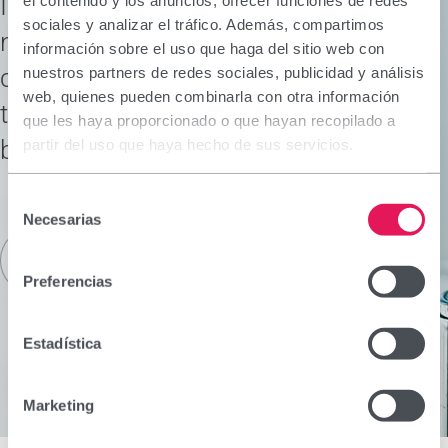
Investigamos para dar respuesta a las
el contenido y los anuncios, ofrecer funciones de redes
sociales y analizar el tráfico. Además, compartimos
necesidades de nuestros pacientes y
información sobre el uso que haga del sitio web con
consumidores, aportando soluciones
nuestros partners de redes sociales, publicidad y análisis
web, quienes pueden combinarla con otra información
terapéuticas para mejorar su salud y
que les haya proporcionado o que hayan recopilado a
bienestar.
partir del uso que haya hecho de sus servicios.
Selección
Necesarias
de
consentimiento
Saber más
Preferencias
Estadística
Marketing