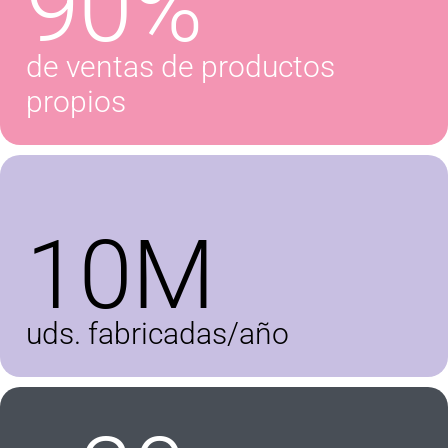
90%
de ventas de productos
propios
10M
uds. fabricadas/año