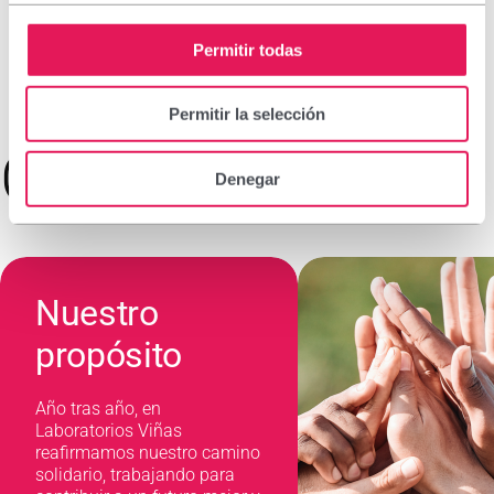
Permitir todas
Permitir la selección
Compromiso
Denegar
Nuestro
propósito
Año tras año, en
Laboratorios Viñas
reafirmamos nuestro camino
solidario, trabajando para