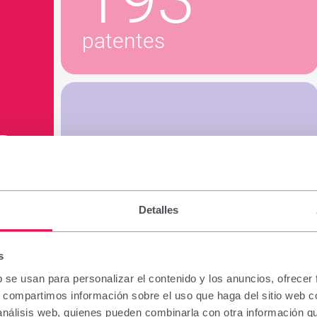
patentes
0
10M
uds. fabricadas/año
Detalles
s
b se usan para personalizar el contenido y los anuncios, ofrecer
s, compartimos información sobre el uso que haga del sitio web 
 análisis web, quienes pueden combinarla con otra información q