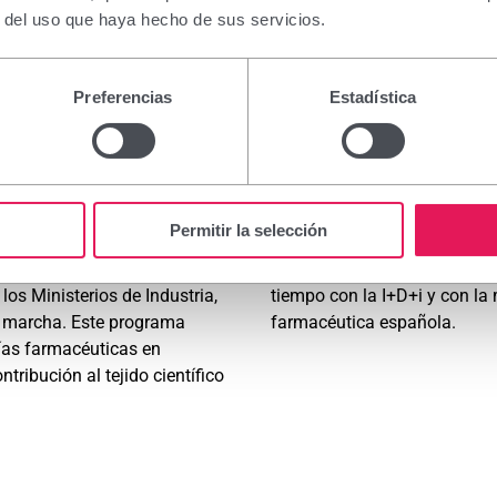
r del uso que haya hecho de sus servicios.
Preferencias
Estadística
rma
Permitir la selección
e la Investigación en
Nuestra participación ininte
s Ministerios de Industria,
tiempo con la I+D+i y con la 
n marcha. Este programa
farmacéutica española.
ñías farmacéuticas en
tribución al tejido científico