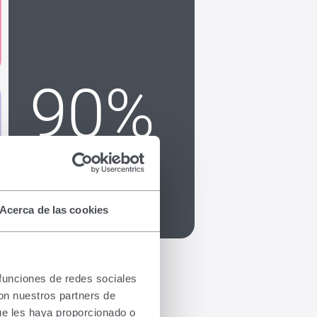
90%
de ventas de
productos
propios
Acerca de las cookies
 funciones de redes sociales
con nuestros partners de
ue les haya proporcionado o