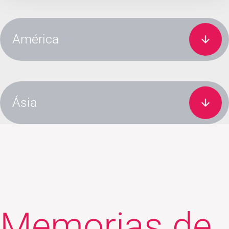
América
Ásia
Memorias de