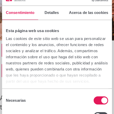
Consentimiento
Detalles
Acerca de las cookies
Esta página web usa cookies
Las cookies de este sitio web se usan para personalizar
Nuestros
el contenido y los anuncios, ofrecer funciones de redes
sociales y analizar el tráfico. Además, compartimos
información sobre el uso que haga del sitio web con
Proyectos
nuestros partners de redes sociales, publicidad y análisis
web, quienes pueden combinarla con otra información
que les haya proporcionado o que hayan recopilado a
partir del uso que haya hecho de sus servicios.
Selección
Alrededor del mundo participamos en
Necesarias
de
todo tipo de proyectos enfocados a
consentimiento