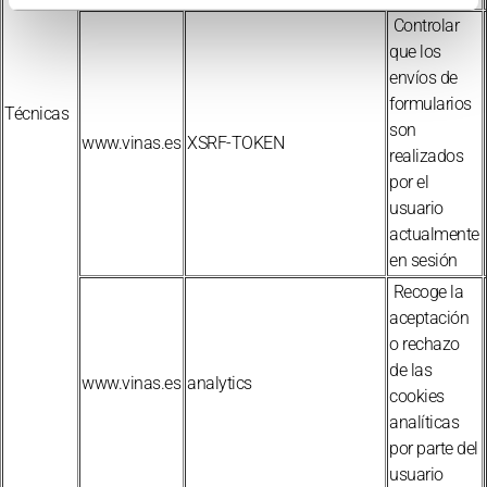
Controlar
que los
envíos de
formularios
Técnicas
son
www.vinas.es
XSRF-TOKEN
realizados
por el
usuario
actualmente
en sesión
Recoge la
aceptación
o rechazo
de las
www.vinas.es
analytics
cookies
analíticas
por parte del
usuario