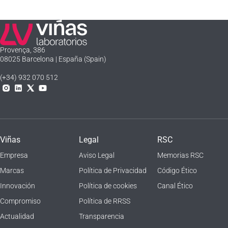
Laboratorios Viñas
Provença, 386
08025 Barcelona | España (Spain)
(+34) 932 070 512
Instagram
Linkedln
X
YouTube
Viñas
Legal
RSC
Empresa
Aviso Legal
Memorias RSC
Marcas
Política de Privacidad
Código Ético
Innovación
Política de cookies
Canal Ético
Compromiso
Política de RRSS
Actualidad
Transparencia