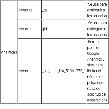
Se usa para
.vinas.es
_ga
distinguir a
los usuarios
Se usa para
.vinas.es
gid
distinguir a
los usuarios
Forma
parte de
Analíticas
Google
Analytics y
sirve para
.vinas.es
_gat_gtag_UA_51061373_1
limitar el
número de
peticiones
(tasa de
solicitud de
aceleración).