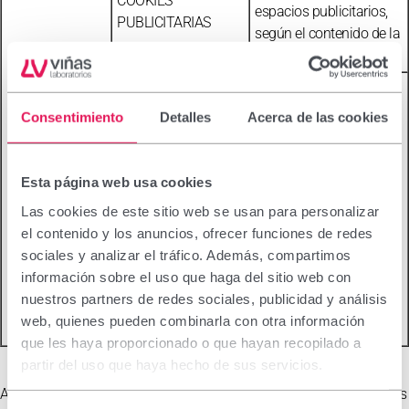
COOKIES
espacios publicitarios,
PUBLICITARIAS
según el contenido de la
propia web.
Son aquellas que
almacenan información
Consentimiento
Detalles
Acerca de las cookies
del comportamiento de
los usuarios obtenida a
través de la observación
Esta página web usa cookies
COOKIES DE
continuada de sus
PUBLICIDAD
Las cookies de este sitio web se usan para personalizar
hábitos de navegación,
COMPORTAMENTAL
el contenido y los anuncios, ofrecer funciones de redes
lo que permite
sociales y analizar el tráfico. Además, compartimos
desarrollar un perfil
información sobre el uso que haga del sitio web con
específico para mostrar
nuestros partners de redes sociales, publicidad y análisis
publicidad en función
web, quienes pueden combinarla con otra información
del mismo.
que les haya proporcionado o que hayan recopilado a
partir del uso que haya hecho de sus servicios.
Adicionalmente, LABORATORIOS VIÑAS SA informa de manera más