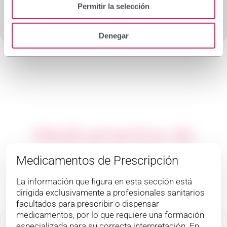
Permitir la selección
Más información
Denegar
Medicamentos de
prescripción
Medicamentos de Prescripción
La información que figura en esta sección está
dirigida exclusivamente a profesionales sanitarios
Cabello y uñas
Piel
Dolor
facultados para prescribir o dispensar
medicamentos, por lo que requiere una formación
especializada para su correcta interpretación. En