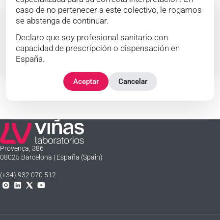
caso de no pertenecer a este colectivo, le rogamos
se abstenga de continuar.
Declaro que soy profesional sanitario con
capacidad de prescripción o dispensación en
Ver producto
España.
Aceptar
Cancelar
Laboratorios Viñas
Provença, 386
08025 Barcelona | España (Spain)
(+34) 932 070 512
Instagram
Linkedln
X
YouTube