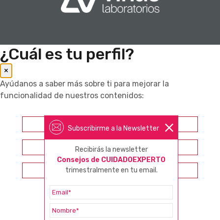
¿Cuál es tu perfil?
×
Ayúdanos a saber más sobre ti para mejorar la
funcionalidad de nuestros contenidos:
Farmacéutico
Subscribirme a la Newsletter
Otros profesionales sanitarios
Recibirás la newsletter
Consejos de CUIDADOEXPERTO
Consumidor
trimestralmente en tu email.