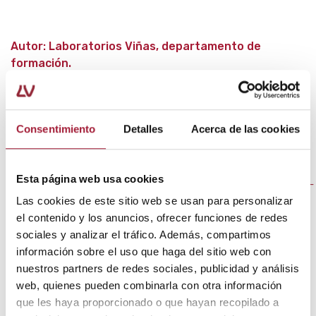
Autor: Laboratorios Viñas, departamento de
formación.
Bibliografía
Consentimiento
Detalles
Acerca de las cookies
Redacción.
Callos y callosidades
[en línea].
Sociedad Americana de Ortopedia del Pie y el
Tobillo.
Esta página web usa cookies
<
http://www.aofas.org/footcaremd/espanol/Pages/Callos-
y-Callosidades.aspx
>
Las cookies de este sitio web se usan para personalizar
el contenido y los anuncios, ofrecer funciones de redes
Bonet, R. & Garrote, A.
Cuidado de los pies
[en línea].
sociales y analizar el tráfico. Además, compartimos
El Servier, 2017. <
http://www.elsevier.es/es-revista-
información sobre el uso que haga del sitio web con
farmacia-profesional-3-articulo-cuidado-los-pies-
X0213932417614178?referer=buscador
>
nuestros partners de redes sociales, publicidad y análisis
web, quienes pueden combinarla con otra información
Redacción.
Callos y callosidades
[en línea]. Mayo
que les haya proporcionado o que hayan recopilado a
Clinic, 2017.
https://www.mayoclinic.org/es-