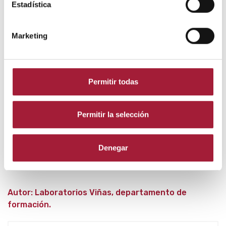
Estadística
Marketing
Documentación para descargar
Permitir todas
Permitir la selección
salud_cardiovascular.pdf
2109.08kB
PDF
Denegar
Autor: Laboratorios Viñas, departamento de
formación.