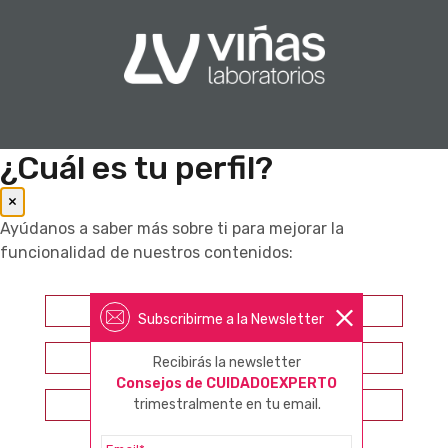
¿Cuál es tu perfil?
×
Ayúdanos a saber más sobre ti para mejorar la
funcionalidad de nuestros contenidos:
Farmacéutico
Subscribirme a la Newsletter
Otros profesionales sanitarios
Recibirás la newsletter
Consejos de CUIDADOEXPERTO
Consumidor
trimestralmente en tu email.