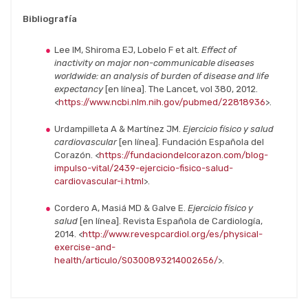
Bibliografía
Lee IM, Shiroma EJ, Lobelo F et alt.
Effect of
inactivity on major non-communicable diseases
worldwide: an analysis of burden of disease and life
expectancy
[en línea]. The Lancet, vol 380, 2012.
<
https://www.ncbi.nlm.nih.gov/pubmed/22818936
>.
Urdampilleta A & Martínez JM.
Ejercicio físico y salud
cardiovascular
[en línea]. Fundación Española del
Corazón. <
https://fundaciondelcorazon.com/blog-
impulso-vital/2439-ejercicio-fisico-salud-
cardiovascular-i.html
>.
Cordero A, Masiá MD & Galve E.
Ejercicio físico y
salud
[en línea]. Revista Española de Cardiología,
2014. <
http://www.revespcardiol.org/es/physical-
exercise-and-
health/articulo/S0300893214002656/
>.