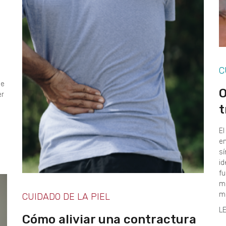
C
de
O
er
t
El
em
sí
id
fu
me
ma
CUIDADO DE LA PIEL
L
Cómo aliviar una contractura