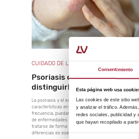
CUIDADO DE LA PIEL
Consentimiento
Psoriasis o eczema: ¿cómo
distinguirlos?
Esta página web usa cookie
Las cookies de este sitio we
La psoriasis y el eczema tienen muchas
características en común. Esto hace que, con
y analizar el tráfico. Ademá
frecuencia, puedan confundirse. Sin embargo, se trat
redes sociales, publicidad y
de enfermedades de la piel distintas, por lo que debe
que hayan recopilado a parti
tratarse de forma específica. Conocer cuáles son su
diferencias es esencial para poder identificarlas.
Selección