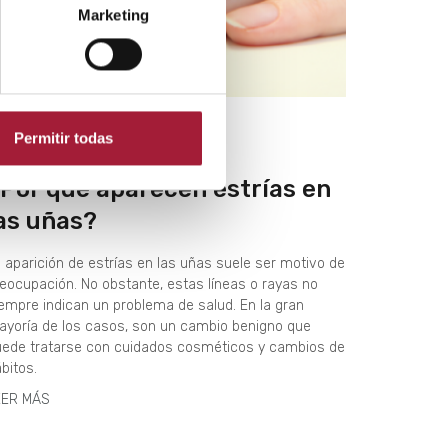
Marketing
Permitir todas
ABELLO Y UÑAS
Por qué aparecen estrías en
as uñas?
 aparición de estrías en las uñas suele ser motivo de
eocupación. No obstante, estas líneas o rayas no
empre indican un problema de salud. En la gran
yoría de los casos, son un cambio benigno que
uede tratarse con cuidados cosméticos y cambios de
bitos.
EER MÁS