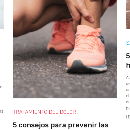
S
5
h
Ap
de
se
do
el
de
pa
as
TRATAMIENTO DEL DOLOR
L
5 consejos para prevenir las