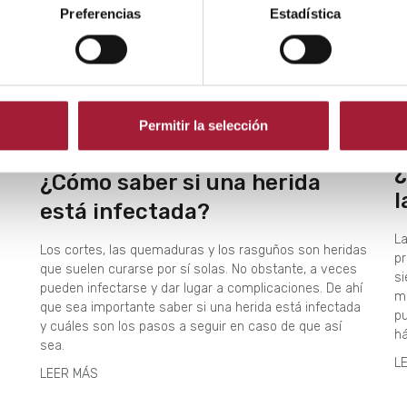
Preferencias
Estadística
Permitir la selección
C
CUIDADO DE LA PIEL
¿
¿Cómo saber si una herida
l
está infectada?
La
Los cortes, las quemaduras y los rasguños son heridas
pr
que suelen curarse por sí solas. No obstante, a veces
si
pueden infectarse y dar lugar a complicaciones. De ahí
ma
que sea importante saber si una herida está infectada
p
y cuáles son los pasos a seguir en caso de que así
há
sea.
L
LEER MÁS