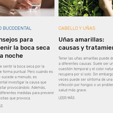
D BUCODENTAL
CABELLO Y UÑAS
nsejos para
Uñas amarillas:
enir la boca seca
causas y tratamie
la noche
Tener las uñas amarillas puede 
a diferentes causas. Suele ser u
 sentir la boca seca por la
cuestión temporal y el color natu
e forma puntual. Pero cuando es
recupera por sí solo. Sin embargo
e sucede a menudo, es
veces puede ser síntoma de una
ntal investigar la causa que
infección por hongos o un probl
star provocándolo. Además,
salud más grave.
 diferentes medidas para prevenir
LEER MÁS
estias que provoca.
ÁS