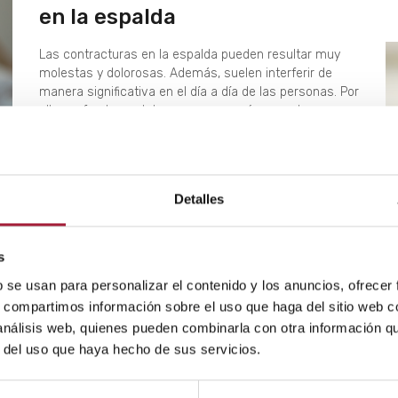
en la espalda
Las contracturas en la espalda pueden resultar muy
molestas y dolorosas. Además, suelen interferir de
manera significativa en el día a día de las personas. Por
ello, es fundamental conocer por qué se producen y
qué medidas se pueden tomar para prevenirlas y
aliviarlas de manera eficaz.
LEER MÁS
Detalles
s
b se usan para personalizar el contenido y los anuncios, ofrecer
s, compartimos información sobre el uso que haga del sitio web 
a
 análisis web, quienes pueden combinarla con otra información q
n
r del uso que haya hecho de sus servicios.
s