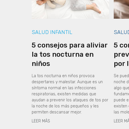
SALUD INFANTIL
SALU
5 consejos para aliviar
5 co
la tos nocturna en
prev
niños
por 
La tos nocturna en niños provoca
Se puede
despertares y malestar. Aunque es un
noche d
síntoma normal en las infecciones
algo qu
respiratorias, existen medidas que
fundame
ayudan a prevenir los ataques de tos por
puede e
la noche de los más pequeños y les
existen
permiten descansar mejor.
las mol
LEER MÁS
LEER M