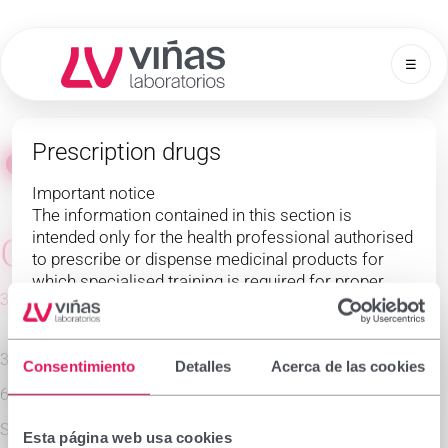
☰
Laboratorios Viñas
Prescription drugs
Return to Brands
Important notice
The information contained in this section is
intended only for the health professional authorised
Copinal
to prescribe or dispense medicinal products for
which specialised training is required for proper
300 mg of zinc acexamate
interpretation. If you do not belong to this group,
please refrain from continuing.
I declare I am a health professional with prescribing
30 capsules
Consentimiento
Detalles
Acerca de las cookies
or dispensing capacity in Spain.
60 capsules
Accept
Cancel
Suspension 30 single-dose sachets
Esta página web usa cookies