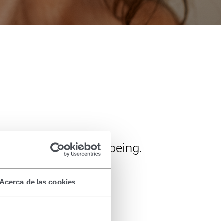
le's health and well-being.
Acerca de las cookies
l
Uñas