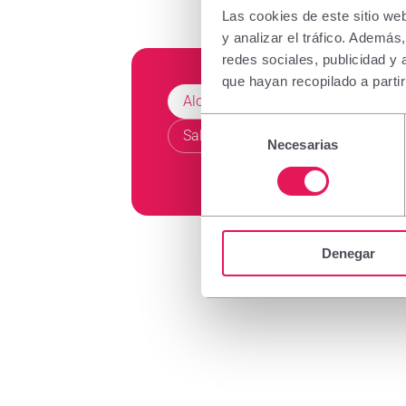
Las cookies de este sitio we
y analizar el tráfico. Ademá
redes sociales, publicidad y
que hayan recopilado a parti
Alopecia
Selección
Salud capilar
Necesarias
de
consentimiento
Denegar