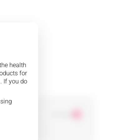
gs
the health
oducts for
. If you do
nsing
See product