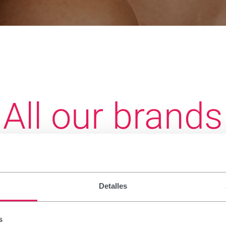
All our brands
 to take care of what matters most: peop
Detalles
Dolor
Mujer
Niños
Ojos
Oral
Pie
s