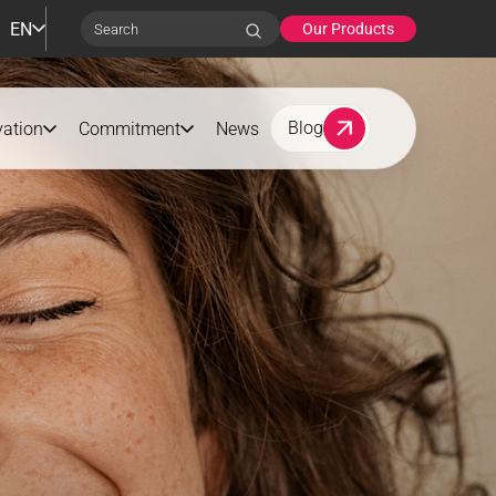
EN
Our Products
Search
Blog
vation
Commitment
News