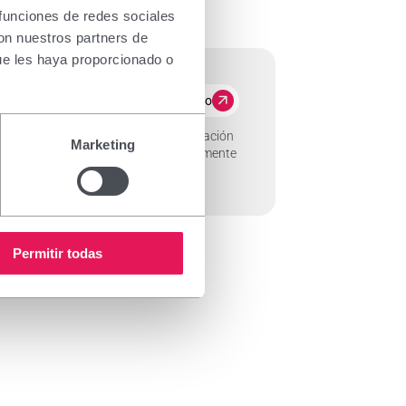
 funciones de redes sociales
con nuestros partners de
ue les haya proporcionado o
More info
 para la caída del cabello y la estimulación
Marketing
ivo, el minoxidil, que aplicado tópicamente
atinocitos in vitro e in…
Permitir todas