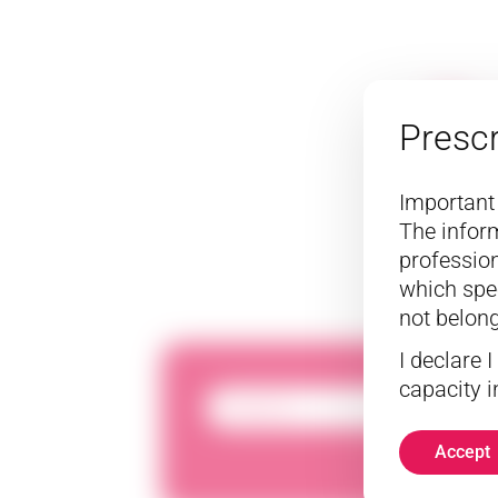
Pr
Prescr
Important
The inform
profession
which spec
not belong
I declare 
capacity i
Alopecia
Accept