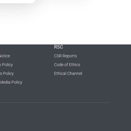
RSC
Notice
CSR Reports
y Policy
Code of Ethics
s Policy
Ethical Channel
 Media Policy