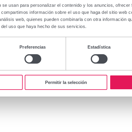
b se usan para personalizar el contenido y los anuncios, ofrecer
s, compartimos información sobre el uso que haga del sitio web 
 análisis web, quienes pueden combinarla con otra información q
r del uso que haya hecho de sus servicios.
Minoxidil Viñas es un tratamiento capilar práctico y efectivo
Preferencias
Estadística
de su crecimiento. Su acción está basada en su principio act
tiene efecto antialopécico estimulando el crecimiento de quer
Permitir la selección