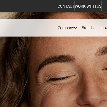
CONTACT
WORK WITH US
Company
Brands
Inno