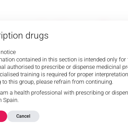
escription dru
iption drugs
 notice
ation contained in this section is intended only for 
Hair and nail care
Skin care
Pain management
al authorised to prescribe or dispense medicinal pr
ialised training is required for proper interpretation
 to this group, please refrain from continuing.
I am a health professional with prescribing or dispe
n Spain.
Cancel