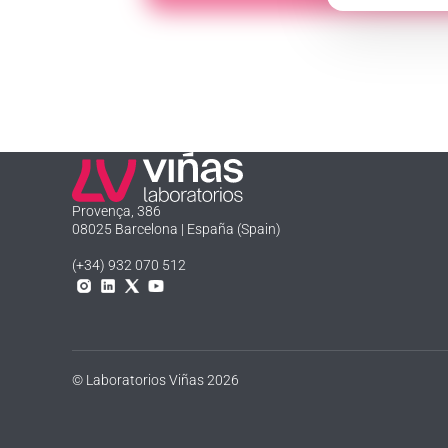
Laboratorios Viñas
Provença, 386
08025 Barcelona | España (Spain)
(+34) 932 070 512
Instagram
Linkedln
X
YouTube
© Laboratorios Viñas 2026