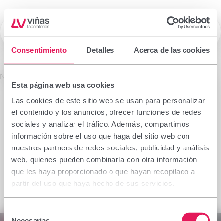
☰
Laboratorios Viñas
Consentimiento
Detalles
Acerca de las cookies
Prescription drugs
No se encontró el producto solicitado.
Esta página web usa cookies
Important notice
Las cookies de este sitio web se usan para personalizar
The information contained in this section is
el contenido y los anuncios, ofrecer funciones de redes
intended only for the health professional authorised
sociales y analizar el tráfico. Además, compartimos
to prescribe or dispense medicinal products for
información sobre el uso que haga del sitio web con
which specialised training is required for proper
nuestros partners de redes sociales, publicidad y análisis
interpretation. If you do not belong to this group,
web, quienes pueden combinarla con otra información
please refrain from continuing.
que les haya proporcionado o que hayan recopilado a
I declare I am a health professional with prescribing
partir del uso que haya hecho de sus servicios.
or dispensing capacity in Spain.
Selección
Accept
Cancel
Necesarias