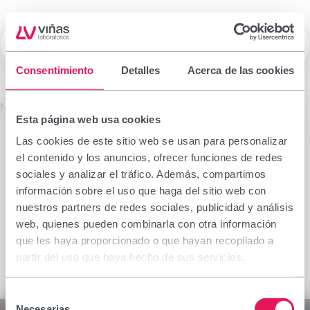
☰
Laboratorios Viñas
Consentimiento
Detalles
Acerca de las cookies
Prescription drugs
No se encontró el producto solicitado.
Esta página web usa cookies
Important notice
Las cookies de este sitio web se usan para personalizar
The information contained in this section is
el contenido y los anuncios, ofrecer funciones de redes
intended only for the health professional authorised
sociales y analizar el tráfico. Además, compartimos
to prescribe or dispense medicinal products for
información sobre el uso que haga del sitio web con
which specialised training is required for proper
nuestros partners de redes sociales, publicidad y análisis
interpretation. If you do not belong to this group,
web, quienes pueden combinarla con otra información
please refrain from continuing.
que les haya proporcionado o que hayan recopilado a
I declare I am a health professional with prescribing
partir del uso que haya hecho de sus servicios.
or dispensing capacity in Spain.
Selección
Accept
Cancel
Necesarias