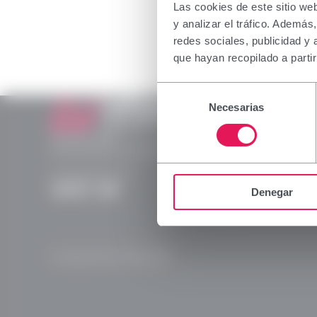
The inform
Las cookies de este sitio we
profession
y analizar el tráfico. Ademá
which spec
redes sociales, publicidad y
not belong
que hayan recopilado a parti
I declare 
Selección
capacity i
Necesarias
de
consentimiento
Laboratorios Viñas
Provença, 386
Accept
08025 Barcelona | España (Spain)
(+34) 932 070 512
Denegar
Instagram
Linkedln
X
YouTube
© Laboratorios Viñas 2026