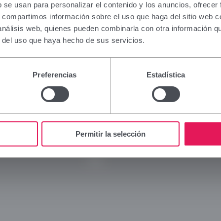
ation contained in this section is intended only for 
b se usan para personalizar el contenido y los anuncios, ofrecer
al authorised to prescribe or dispense medicinal pr
s, compartimos información sobre el uso que haga del sitio web 
ialised training is required for proper interpretation
 análisis web, quienes pueden combinarla con otra información q
 to this group, please refrain from continuing.
r del uso que haya hecho de sus servicios.
I am a health professional with prescribing or dispe
Viñas
Legal
n Spain.
Preferencias
Estadística
Company
Legal 
Cancel
Brands
Privac
Innovation
Cookie
Commitment
Social
Permitir la selección
News
Blog