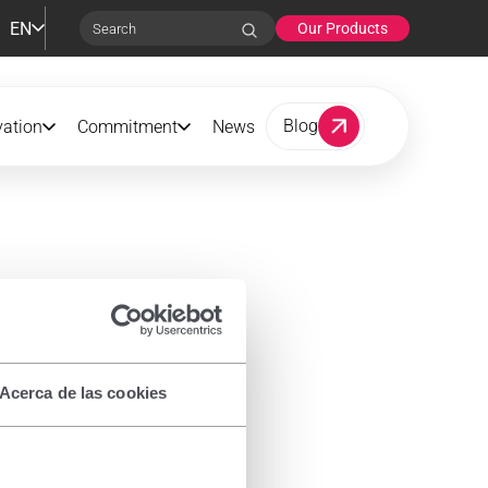
EN
Our Products
Search
Blog
vation
Commitment
News
Acerca de las cookies