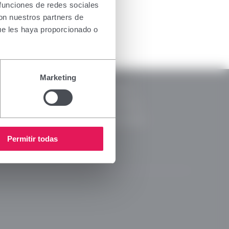
the health
 funciones de redes sociales
oducts for
con nuestros partners de
. If you do
ue les haya proporcionado o
nsing
RSC
Marketing
Notice
CSR Reports
y Policy
Code of Ethics
s Policy
Ethical Channel
 Media Policy
Permitir todas