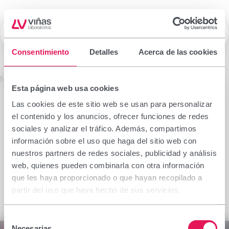
☰
Laboratorios Viñas
Consentimiento
Detalles
Acerca de las cookies
Prescription drugs
No se encontró el producto solicitado.
Esta página web usa cookies
Important notice
Las cookies de este sitio web se usan para personalizar
The information contained in this section is
el contenido y los anuncios, ofrecer funciones de redes
intended only for the health professional authorised
sociales y analizar el tráfico. Además, compartimos
to prescribe or dispense medicinal products for
información sobre el uso que haga del sitio web con
which specialised training is required for proper
nuestros partners de redes sociales, publicidad y análisis
interpretation. If you do not belong to this group,
web, quienes pueden combinarla con otra información
please refrain from continuing.
que les haya proporcionado o que hayan recopilado a
I declare I am a health professional with prescribing
partir del uso que haya hecho de sus servicios.
or dispensing capacity in Spain.
Selección
Accept
Cancel
Necesarias