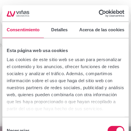
☰
Laboratorios Viñas
Consentimiento
Detalles
Acerca de las cookies
Prescription drugs
No se encontró el producto solicitado.
Esta página web usa cookies
Important notice
Las cookies de este sitio web se usan para personalizar
The information contained in this section is
el contenido y los anuncios, ofrecer funciones de redes
intended only for the health professional authorised
sociales y analizar el tráfico. Además, compartimos
to prescribe or dispense medicinal products for
información sobre el uso que haga del sitio web con
which specialised training is required for proper
nuestros partners de redes sociales, publicidad y análisis
interpretation. If you do not belong to this group,
web, quienes pueden combinarla con otra información
please refrain from continuing.
que les haya proporcionado o que hayan recopilado a
I declare I am a health professional with prescribing
partir del uso que haya hecho de sus servicios.
or dispensing capacity in Spain.
Selección
Accept
Cancel
Necesarias