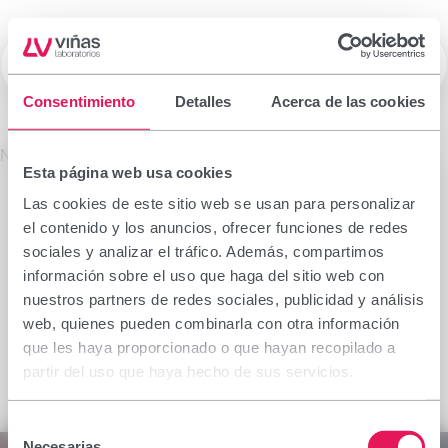
☰
Laboratorios Viñas
Consentimiento
Detalles
Acerca de las cookies
Prescription drugs
No se encontró el producto solicitado.
Esta página web usa cookies
Important notice
Las cookies de este sitio web se usan para personalizar
The information contained in this section is
el contenido y los anuncios, ofrecer funciones de redes
intended only for the health professional authorised
sociales y analizar el tráfico. Además, compartimos
to prescribe or dispense medicinal products for
información sobre el uso que haga del sitio web con
which specialised training is required for proper
nuestros partners de redes sociales, publicidad y análisis
interpretation. If you do not belong to this group,
web, quienes pueden combinarla con otra información
please refrain from continuing.
que les haya proporcionado o que hayan recopilado a
I declare I am a health professional with prescribing
partir del uso que haya hecho de sus servicios.
or dispensing capacity in Spain.
Selección
Accept
Cancel
Necesarias