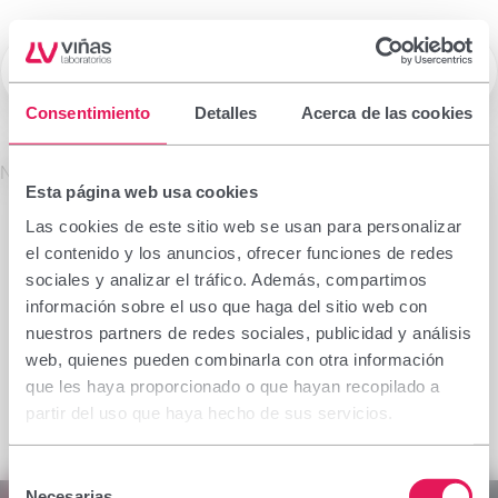
☰
Laboratorios Viñas
Consentimiento
Detalles
Acerca de las cookies
Prescription drugs
No se encontró el producto solicitado.
Esta página web usa cookies
Important notice
Las cookies de este sitio web se usan para personalizar
The information contained in this section is
el contenido y los anuncios, ofrecer funciones de redes
intended only for the health professional authorised
sociales y analizar el tráfico. Además, compartimos
to prescribe or dispense medicinal products for
información sobre el uso que haga del sitio web con
which specialised training is required for proper
nuestros partners de redes sociales, publicidad y análisis
interpretation. If you do not belong to this group,
web, quienes pueden combinarla con otra información
please refrain from continuing.
que les haya proporcionado o que hayan recopilado a
I declare I am a health professional with prescribing
partir del uso que haya hecho de sus servicios.
or dispensing capacity in Spain.
Selección
Accept
Cancel
Necesarias