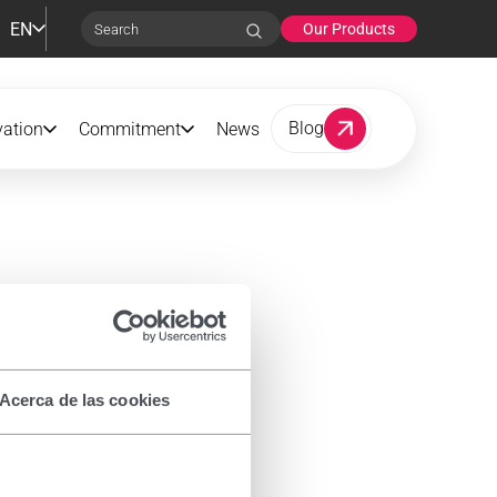
EN
Our Products
Search
Blog
vation
Commitment
News
Acerca de las cookies