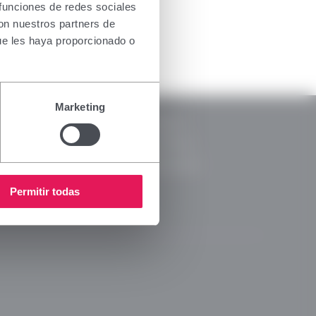
the health
 funciones de redes sociales
oducts for
con nuestros partners de
. If you do
ue les haya proporcionado o
nsing
RSC
Marketing
Notice
CSR Reports
y Policy
Code of Ethics
s Policy
Ethical Channel
 Media Policy
Permitir todas