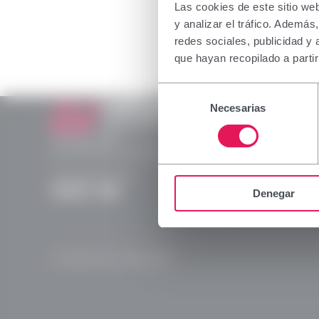
The inform
Las cookies de este sitio we
profession
y analizar el tráfico. Ademá
which spec
redes sociales, publicidad y
not belong
que hayan recopilado a parti
I declare 
Selección
capacity i
Necesarias
de
consentimiento
Laboratorios Viñas
Provença, 386
Accept
08025 Barcelona | España (Spain)
(+34) 932 070 512
Denegar
Instagram
Linkedln
X
YouTube
© Laboratorios Viñas 2026