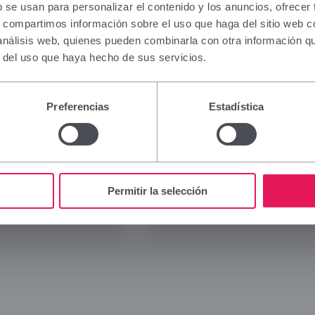
ation contained in this section is intended only for 
b se usan para personalizar el contenido y los anuncios, ofrecer
al authorised to prescribe or dispense medicinal pr
s, compartimos información sobre el uso que haga del sitio web 
ialised training is required for proper interpretation
 análisis web, quienes pueden combinarla con otra información q
 to this group, please refrain from continuing.
r del uso que haya hecho de sus servicios.
I am a health professional with prescribing or dispe
Viñas
Legal
n Spain.
Preferencias
Estadística
Company
Legal 
Cancel
Brands
Privac
Innovation
Cookie
Commitment
Social
Permitir la selección
News
Blog