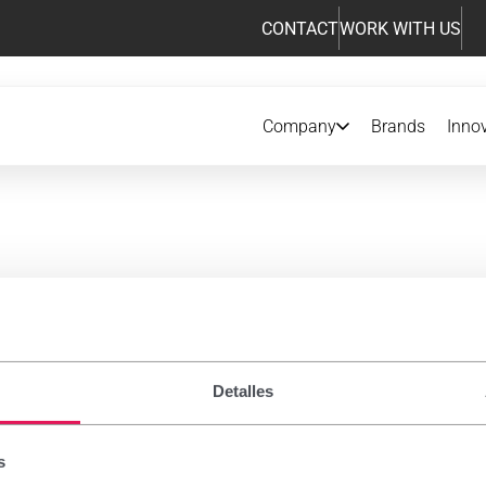
CONTACT
WORK WITH US
Company
Brands
Inno
iption drugs
Detalles
 notice
s