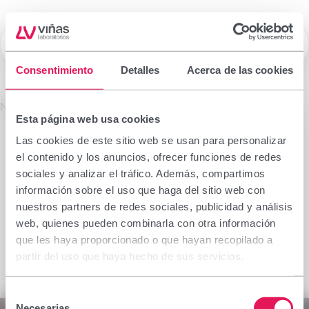
☰
Laboratorios Viñas
Consentimiento
Detalles
Acerca de las cookies
Prescription drugs
No se encontró el producto solicitado.
Esta página web usa cookies
Important notice
Las cookies de este sitio web se usan para personalizar
The information contained in this section is
el contenido y los anuncios, ofrecer funciones de redes
intended only for the health professional authorised
sociales y analizar el tráfico. Además, compartimos
to prescribe or dispense medicinal products for
información sobre el uso que haga del sitio web con
which specialised training is required for proper
nuestros partners de redes sociales, publicidad y análisis
interpretation. If you do not belong to this group,
web, quienes pueden combinarla con otra información
please refrain from continuing.
que les haya proporcionado o que hayan recopilado a
I declare I am a health professional with prescribing
partir del uso que haya hecho de sus servicios.
or dispensing capacity in Spain.
Selección
Accept
Cancel
Necesarias