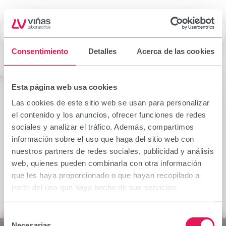
☰
Laboratorios Viñas
Consentimiento
Detalles
Acerca de las cookies
Prescription drugs
No se encontró el producto solicitado.
Esta página web usa cookies
Important notice
Las cookies de este sitio web se usan para personalizar
The information contained in this section is
el contenido y los anuncios, ofrecer funciones de redes
intended only for the health professional authorised
sociales y analizar el tráfico. Además, compartimos
to prescribe or dispense medicinal products for
información sobre el uso que haga del sitio web con
which specialised training is required for proper
nuestros partners de redes sociales, publicidad y análisis
interpretation. If you do not belong to this group,
web, quienes pueden combinarla con otra información
please refrain from continuing.
que les haya proporcionado o que hayan recopilado a
I declare I am a health professional with prescribing
partir del uso que haya hecho de sus servicios.
or dispensing capacity in Spain.
Selección
Accept
Cancel
Necesarias