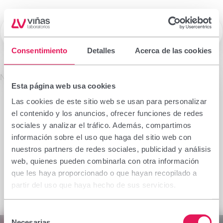
☰
Laboratorios Viñas
Consentimiento
Detalles
Acerca de las cookies
Prescription drugs
No se encontró el producto solicitado.
Esta página web usa cookies
Important notice
Las cookies de este sitio web se usan para personalizar
The information contained in this section is
el contenido y los anuncios, ofrecer funciones de redes
intended only for the health professional authorised
sociales y analizar el tráfico. Además, compartimos
to prescribe or dispense medicinal products for
información sobre el uso que haga del sitio web con
which specialised training is required for proper
nuestros partners de redes sociales, publicidad y análisis
interpretation. If you do not belong to this group,
web, quienes pueden combinarla con otra información
please refrain from continuing.
que les haya proporcionado o que hayan recopilado a
I declare I am a health professional with prescribing
partir del uso que haya hecho de sus servicios.
or dispensing capacity in Spain.
Selección
Accept
Cancel
Necesarias