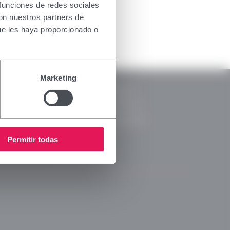
the health
 funciones de redes sociales
oducts for
con nuestros partners de
. If you do
ue les haya proporcionado o
nsing
RSC
Marketing
Notice
CSR Reports
y Policy
Code of Ethics
s Policy
Ethical Channel
 Media Policy
Permitir todas