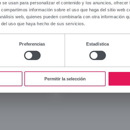
ation contained in this section is intended only for 
b se usan para personalizar el contenido y los anuncios, ofrecer
al authorised to prescribe or dispense medicinal pr
s, compartimos información sobre el uso que haga del sitio web 
ialised training is required for proper interpretation
 análisis web, quienes pueden combinarla con otra información q
 to this group, please refrain from continuing.
r del uso que haya hecho de sus servicios.
I am a health professional with prescribing or dispe
Viñas
Legal
n Spain.
Preferencias
Estadística
Company
Legal 
Cancel
Brands
Privac
Innovation
Cookie
Commitment
Social
Permitir la selección
News
Blog