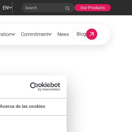
EN
Our Products
Search
Blog
vation
Commitment
News
Acerca de las cookies