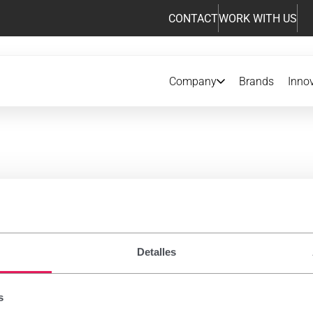
CONTACT
WORK WITH US
Company
Brands
Inno
iption drugs
Detalles
 notice
s