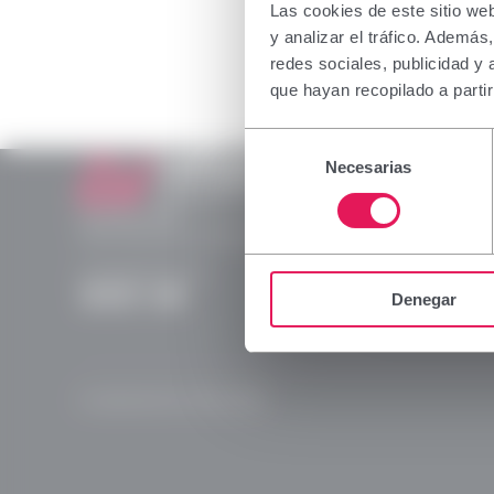
The inform
Las cookies de este sitio we
profession
y analizar el tráfico. Ademá
which spec
redes sociales, publicidad y
not belong
que hayan recopilado a parti
I declare 
Selección
capacity i
Necesarias
de
consentimiento
Laboratorios Viñas
Provença, 386
Accept
08025 Barcelona | España (Spain)
(+34) 932 070 512
Denegar
Instagram
Linkedln
X
YouTube
© Laboratorios Viñas 2026