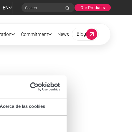
EN
Our Products
Search
Blog
vation
Commitment
News
Acerca de las cookies