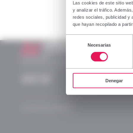
The inform
Las cookies de este sitio we
profession
y analizar el tráfico. Ademá
which spec
redes sociales, publicidad y
not belong
que hayan recopilado a parti
I declare 
Selección
capacity i
Necesarias
de
consentimiento
Laboratorios Viñas
Provença, 386
Accept
08025 Barcelona | España (Spain)
(+34) 932 070 512
Denegar
Instagram
Linkedln
X
YouTube
© Laboratorios Viñas 2026