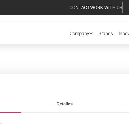
CONTACT
WORK WITH US
Company
Brands
Inno
iption drugs
Detalles
 notice
s