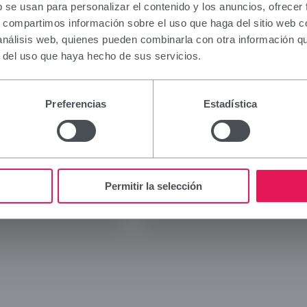
ation contained in this section is intended only for 
b se usan para personalizar el contenido y los anuncios, ofrecer
al authorised to prescribe or dispense medicinal pr
s, compartimos información sobre el uso que haga del sitio web 
ialised training is required for proper interpretation
 análisis web, quienes pueden combinarla con otra información q
 to this group, please refrain from continuing.
r del uso que haya hecho de sus servicios.
I am a health professional with prescribing or dispe
Viñas
Legal
n Spain.
Preferencias
Estadística
Company
Legal 
Cancel
Brands
Privac
Innovation
Cookie
Commitment
Social
Permitir la selección
News
Blog