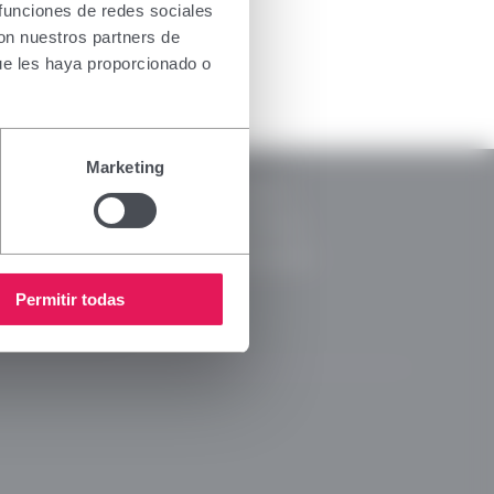
the health
 funciones de redes sociales
oducts for
con nuestros partners de
. If you do
ue les haya proporcionado o
nsing
RSC
Marketing
Notice
CSR Reports
y Policy
Code of Ethics
s Policy
Ethical Channel
 Media Policy
Permitir todas