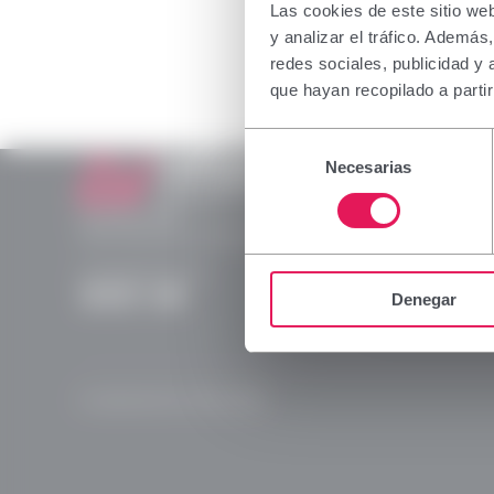
The inform
Las cookies de este sitio we
profession
y analizar el tráfico. Ademá
which spec
redes sociales, publicidad y
not belong
que hayan recopilado a parti
I declare 
Selección
capacity i
Necesarias
de
consentimiento
Laboratorios Viñas
Provença, 386
Accept
08025 Barcelona | España (Spain)
(+34) 932 070 512
Denegar
Instagram
Linkedln
X
YouTube
© Laboratorios Viñas 2026