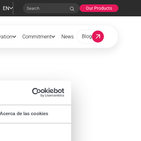
EN
Our Products
Search
Blog
vation
Commitment
News
Acerca de las cookies