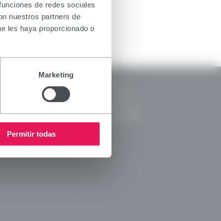
the health
 funciones de redes sociales
oducts for
con nuestros partners de
. If you do
ue les haya proporcionado o
nsing
RSC
Marketing
Notice
CSR Reports
y Policy
Code of Ethics
s Policy
Ethical Channel
 Media Policy
Permitir todas