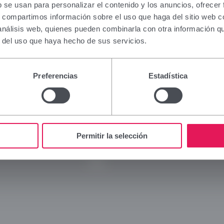
ation contained in this section is intended only for 
b se usan para personalizar el contenido y los anuncios, ofrecer
al authorised to prescribe or dispense medicinal pr
s, compartimos información sobre el uso que haga del sitio web 
ialised training is required for proper interpretation
 análisis web, quienes pueden combinarla con otra información q
 to this group, please refrain from continuing.
r del uso que haya hecho de sus servicios.
I am a health professional with prescribing or dispe
Viñas
Legal
n Spain.
Preferencias
Estadística
Company
Legal 
Cancel
Brands
Privac
Innovation
Cookie
Commitment
Social
Permitir la selección
News
Blog