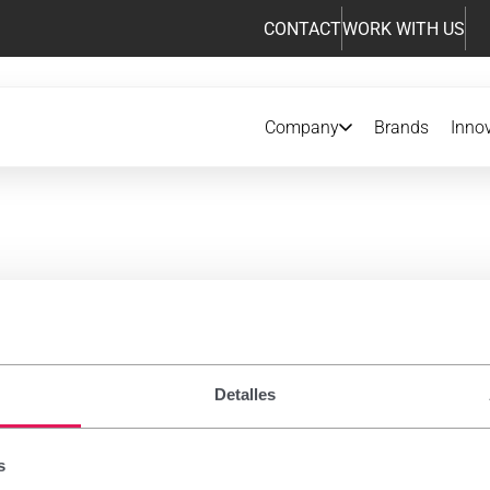
CONTACT
WORK WITH US
Company
Brands
Inno
iption drugs
Detalles
 notice
s