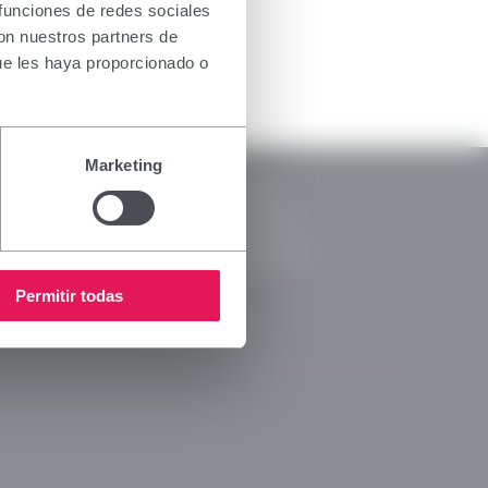
the health
 funciones de redes sociales
oducts for
con nuestros partners de
. If you do
ue les haya proporcionado o
nsing
RSC
Marketing
Notice
CSR Reports
y Policy
Code of Ethics
s Policy
Ethical Channel
 Media Policy
Permitir todas