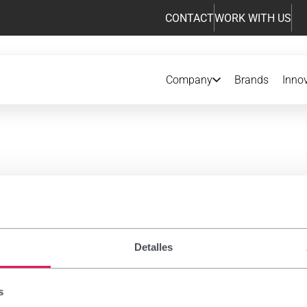
CONTACT
WORK WITH US
Company
Brands
Inno
iption drugs
Detalles
 notice
s