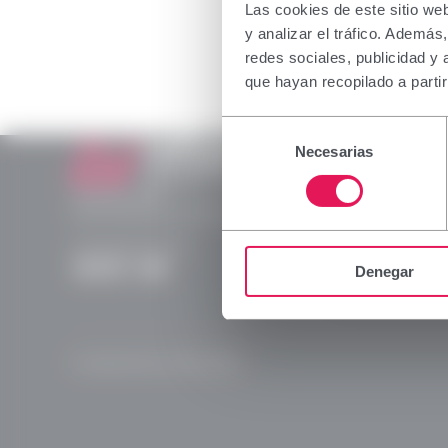
The inform
Las cookies de este sitio we
profession
y analizar el tráfico. Ademá
which spec
redes sociales, publicidad y
not belong
que hayan recopilado a parti
I declare 
Selección
capacity i
Necesarias
de
consentimiento
Laboratorios Viñas
Provença, 386
Accept
08025 Barcelona | España (Spain)
(+34) 932 070 512
Denegar
Instagram
Linkedln
X
YouTube
© Laboratorios Viñas 2026