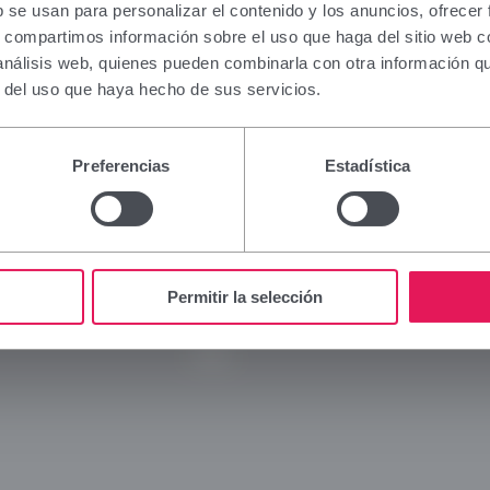
ation contained in this section is intended only for 
b se usan para personalizar el contenido y los anuncios, ofrecer
al authorised to prescribe or dispense medicinal pr
s, compartimos información sobre el uso que haga del sitio web 
ialised training is required for proper interpretation
 análisis web, quienes pueden combinarla con otra información q
 to this group, please refrain from continuing.
r del uso que haya hecho de sus servicios.
I am a health professional with prescribing or dispe
Viñas
Legal
n Spain.
Preferencias
Estadística
Company
Legal 
Cancel
Brands
Privac
Innovation
Cookie
Commitment
Social
Permitir la selección
News
Blog