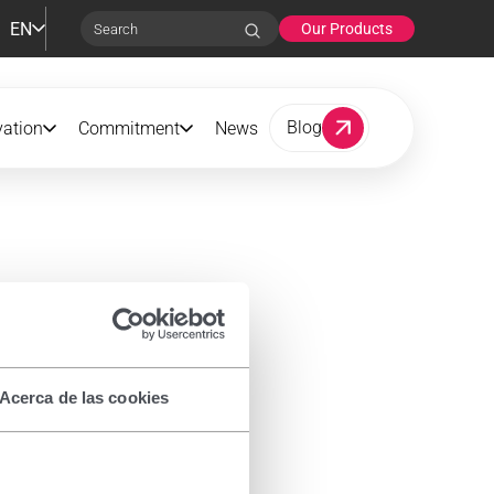
EN
Our Products
Search
Blog
vation
Commitment
News
Acerca de las cookies