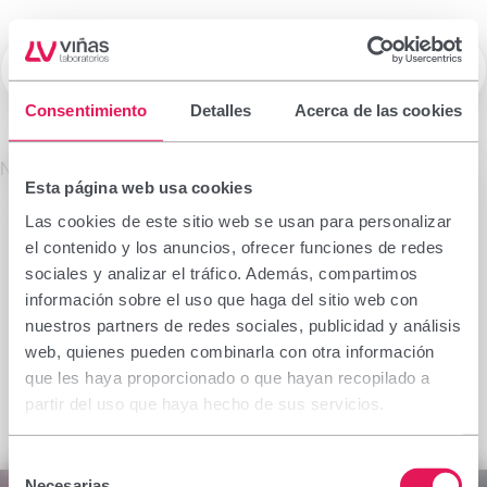
☰
Laboratorios Viñas
Consentimiento
Detalles
Acerca de las cookies
Prescription drugs
No se encontró el producto solicitado.
Esta página web usa cookies
Important notice
Las cookies de este sitio web se usan para personalizar
The information contained in this section is
el contenido y los anuncios, ofrecer funciones de redes
intended only for the health professional authorised
sociales y analizar el tráfico. Además, compartimos
to prescribe or dispense medicinal products for
información sobre el uso que haga del sitio web con
which specialised training is required for proper
nuestros partners de redes sociales, publicidad y análisis
interpretation. If you do not belong to this group,
web, quienes pueden combinarla con otra información
please refrain from continuing.
que les haya proporcionado o que hayan recopilado a
I declare I am a health professional with prescribing
partir del uso que haya hecho de sus servicios.
or dispensing capacity in Spain.
Selección
Accept
Cancel
Necesarias