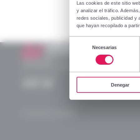
The inform
Las cookies de este sitio we
profession
y analizar el tráfico. Ademá
which spec
redes sociales, publicidad y
not belong
que hayan recopilado a parti
I declare 
Selección
capacity i
Necesarias
de
consentimiento
Laboratorios Viñas
Provença, 386
Accept
08025 Barcelona | España (Spain)
(+34) 932 070 512
Denegar
Instagram
Linkedln
X
YouTube
© Laboratorios Viñas 2026