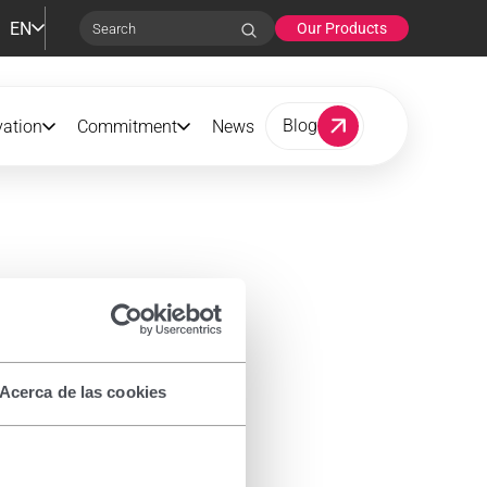
EN
Our Products
Search
Blog
vation
Commitment
News
Acerca de las cookies