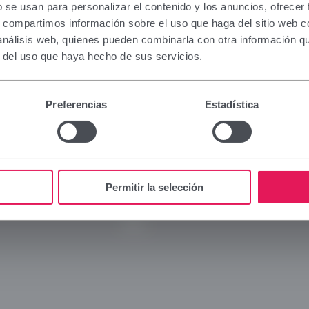
ation contained in this section is intended only for 
b se usan para personalizar el contenido y los anuncios, ofrecer
al authorised to prescribe or dispense medicinal pr
s, compartimos información sobre el uso que haga del sitio web 
ialised training is required for proper interpretation
 análisis web, quienes pueden combinarla con otra información q
 to this group, please refrain from continuing.
r del uso que haya hecho de sus servicios.
I am a health professional with prescribing or dispe
Viñas
Legal
n Spain.
Preferencias
Estadística
Company
Legal 
Cancel
Brands
Privac
Innovation
Cookie
Commitment
Social
Permitir la selección
News
Blog