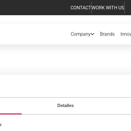
CONTACT
WORK WITH US
Company
Brands
Inno
iption drugs
Detalles
 notice
s