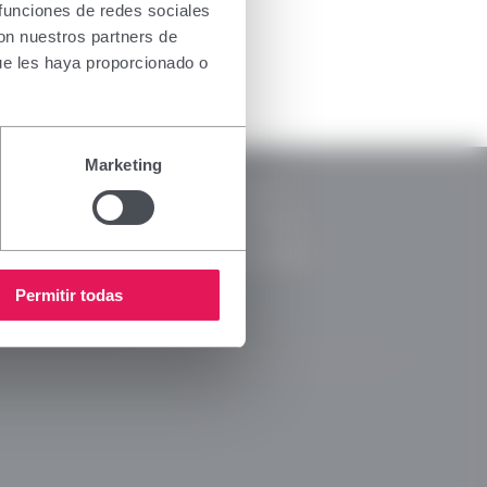
the health
 funciones de redes sociales
oducts for
con nuestros partners de
. If you do
ue les haya proporcionado o
nsing
RSC
Marketing
Notice
CSR Reports
y Policy
Code of Ethics
s Policy
Ethical Channel
 Media Policy
Permitir todas