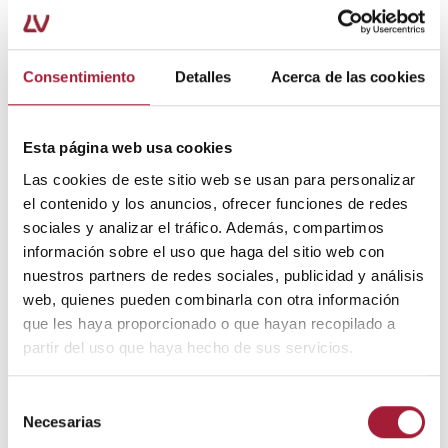
4. Incorporar ciertos hábitos antes de ir a
dormir.
Hay medidas que pueden tomarse antes de
acostarse para ayudar a prevenir la
boca seca al
Consentimiento
Detalles
Acerca de las cookies
despertar
.
En el momento de cepillarse los dientes, se
Esta página web usa cookies
recomienda acabar con un enjuague bucal con
flúor. En algunos casos, puede estar aconsejado
Las cookies de este sitio web se usan para personalizar
que este producto incorpore también ingredientes
el contenido y los anuncios, ofrecer funciones de redes
de tipo antimicrobiano o antiséptico como la
sociales y analizar el tráfico. Además, compartimos
clorhexidina o el triclosán para el control químico
información sobre el uso que haga del sitio web con
de la placa bacteriana.
nuestros partners de redes sociales, publicidad y análisis
web, quienes pueden combinarla con otra información
Lo que no debe contener el enjuague o colutorio es
que les haya proporcionado o que hayan recopilado a
alcohol, ya que podría irritar la mucosa y provocar
partir del uso que haya hecho de sus servicios.
aún más sequedad bucal.
Selección
Otro
remedio para la boca seca al dormir
es, justo
Necesarias
de
antes de ir a la cama, pulverizar la cavidad bucal