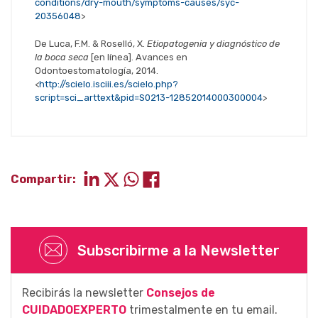
conditions/dry-mouth/symptoms-causes/syc-
20356048
>
De Luca, F.M. & Roselló, X.
Etiopatogenia y diagnóstico de
la boca seca
[en línea]. Avances en
Odontoestomatología, 2014.
<
http://scielo.isciii.es/scielo.php?
script=sci_arttext&pid=S0213-12852014000300004
>
Compartir:
Subscribirme a la Newsletter
Recibirás la newsletter
Consejos de
CUIDADOEXPERTO
trimestalmente en tu email.