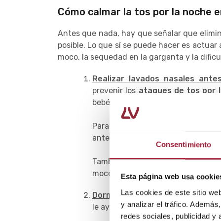
Cómo calmar la tos por la noche e
Antes que nada, hay que señalar que elim
posible. Lo que sí se puede hacer es actuar
moco, la sequedad en la garganta y la dificul
Realizar lavados nasales ante
prevenir los
ataques de tos por 
bebé o el niño y que la nariz y la g
Para ello, se recomienda hacer lav
antes de ir a dormir.
Consentimiento
También se puede realizar una as
moco sea muy notable, el niño esté
Esta página web usa cookie
Las cookies de este sitio we
Dormir en posición incorporada
.
y analizar el tráfico. Ademá
le ayudará intentar descansar en 
redes sociales, publicidad y