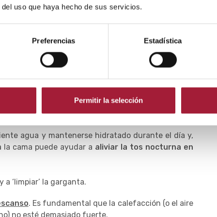
r del uso que haya hecho de sus servicios.
 una sillita de paseo de unos 45º de inclinación o en
tos casos, sin embargo, los progenitores deberán
ir accidentes.
Preferencias
Estadística
tilizar cojines para conseguir una posición entre
bés
, sin embargo, no se deben utilizar cojines, ya que
Permitir la selección
rome de muerte súbita del lactante. Algunas cunas o
de inclinación, lo que puede ser útil en estos casos.
ciente agua y mantenerse hidratado durante el día y,
r a la cama puede ayudar a
aliviar la tos nocturna en
y a ‘limpiar’ la garganta.
descanso
. Es fundamental que la calefacción (o el aire
ano) no esté demasiado fuerte.