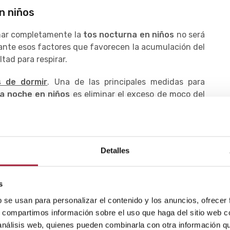
n niños
inar completamente la
tos nocturna en niños
no será
 ante esos factores que favorecen la acumulación del
tad para respirar.
s de dormir
. Una de las principales medidas para
la noche en niños
es eliminar el exceso de moco del
arganta estén lo más limpias posibles.
ados nasales con suero fisiológico o solución salina
Detalles
piración suave, pero tan solo cuando el exceso de
 incómodo y se respire con dificultad.
s
b se usan para personalizar el contenido y los anuncios, ofrecer
 Cuando el niño tiene
mucha tos y no puede dormir
,
s, compartimos información sobre el uso que haga del sitio web 
una posición erguida o semierguida.
 análisis web, quienes pueden combinarla con otra información q