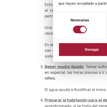
que hayan recopilado a parti
Esto puede traducirse en dormir en
el regazo de los padres. En es
Selección
permanecer despiertos para preven
Necesarias
de
consentimiento
Una vez en la cama, se pueden u
recostada y sentada.
En el caso de
tos nocturna en be
Denegar
son un factor de riesgo del sínd
somieres permiten un cierto grado 
Beber mucho líquido
. Tomar sufi
en especial, las horas previas a i
niños
.
El agua ayuda a fluidificar el moco 
Preparar la habitación para el 
acondicionado, si se trata del ver