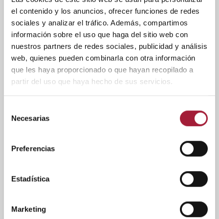
el contenido y los anuncios, ofrecer funciones de redes
sociales y analizar el tráfico. Además, compartimos
información sobre el uso que haga del sitio web con
nuestros partners de redes sociales, publicidad y análisis
web, quienes pueden combinarla con otra información
SALUD BUCODENTAL
que les haya proporcionado o que hayan recopilado a
partir del uso que haya hecho de sus servicios.
5 consejos para prevenir la boca
seca por la noche
Selección
Necesarias
de
Se puede sentir la boca seca por la noche de forma puntual.
consentimiento
Pero cuando es algo que sucede a menudo, es fundamental
investigar la causa que puede estar provocándolo. Además,
Preferencias
existen diferentes medidas para prevenir las molestias que
provoca.
Estadística
LEER MÁS
Marketing