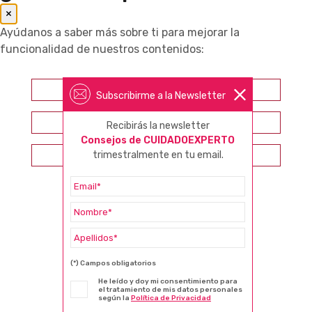
×
Ayúdanos a saber más sobre ti para mejorar la
funcionalidad de nuestros contenidos:
Farmacéutico
Subscribirme a la Newsletter
Otros profesionales sanitarios
Recibirás la newsletter
Consejos de CUIDADOEXPERTO
Consumidor
trimestralmente en tu email.
(*) Campos obligatorios
He leído y doy mi consentimiento para
el tratamiento de mis datos personales
según la
Política de Privacidad