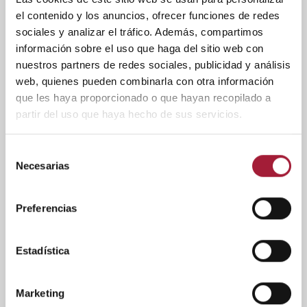
el contenido y los anuncios, ofrecer funciones de redes
sociales y analizar el tráfico. Además, compartimos
información sobre el uso que haga del sitio web con
nuestros partners de redes sociales, publicidad y análisis
web, quienes pueden combinarla con otra información
SALUD BUCODENTAL
que les haya proporcionado o que hayan recopilado a
partir del uso que haya hecho de sus servicios.
5 consejos para prevenir la boca
seca por la noche
Selección
Necesarias
de
Se puede sentir la boca seca por la noche de forma puntual.
consentimiento
Pero cuando es algo que sucede a menudo, es fundamental
investigar la causa que puede estar provocándolo. Además,
Preferencias
existen diferentes medidas para prevenir las molestias que
provoca.
Estadística
LEER MÁS
Marketing