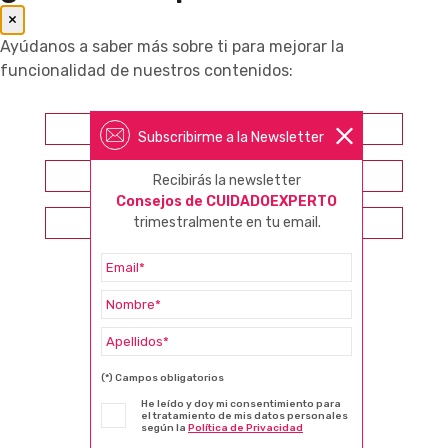
×
Ayúdanos a saber más sobre ti para mejorar la
funcionalidad de nuestros contenidos:
Farmacéutico
Subscribirme a la Newsletter
Otros profesionales sanitarios
Recibirás la newsletter
Consejos de CUIDADOEXPERTO
Consumidor
trimestralmente en tu email.
(*) Campos obligatorios
He leído y doy mi consentimiento para
el tratamiento de mis datos personales
según la
Política de Privacidad