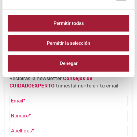
Permitir todas
Compartir:
Permitir la selección
Subscribirme a la Newsletter
Denegar
Recibirás la newsletter
Consejos de
CUIDADOEXPERTO
trimestalmente en tu email.