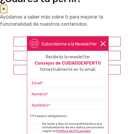
×
Ayúdanos a saber más sobre ti para mejorar la
funcionalidad de nuestros contenidos:
Farmacéutico
Subscribirme a la Newsletter
Otros profesionales sanitarios
Recibirás la newsletter
Consejos de CUIDADOEXPERTO
trimestralmente en tu email.
Consumidor
(*) Campos obligatorios
He leído y doy mi consentimiento para
el tratamiento de mis datos personales
según la
Política de Privacidad