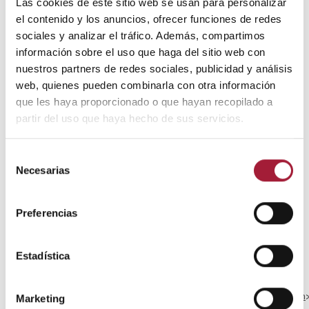
Las cookies de este sitio web se usan para personalizar
formación.
el contenido y los anuncios, ofrecer funciones de redes
sociales y analizar el tráfico. Además, compartimos
información sobre el uso que haga del sitio web con
Bibliografía
nuestros partners de redes sociales, publicidad y análisis
web, quienes pueden combinarla con otra información
Redacción.
Caída del cabello
[en línea]. Mayo
Foundation for Medical Education and Research,
que les haya proporcionado o que hayan recopilado a
2018. <
https://www.mayoclinic.org/es-es/diseases-
partir del uso que haya hecho de sus servicios.
conditions/hair-loss/symptoms-causes/syc-
20372926
>.
Selección
Vañó, S.
10 consejos relacionados con la caída del
Necesarias
de
cabello
[en línea]. Fundación Piel Sana de la
consentimiento
Academia Española de Dermatología y
Venereología, 2016. <
Preferencias
http://fundacionpielsana.es/pelo/diez-consejos-
relacionados-con-la-caida-del-pelo
>.
Estadística
Redacción.
Pérdida de cabello
[en línea].
MedlinePlus, Biblioteca Nacional de Medicina de los
Estados Unidos, 2017.
<
https://medlineplus.gov/spanish/ency/article/003246.htm
>
Marketing