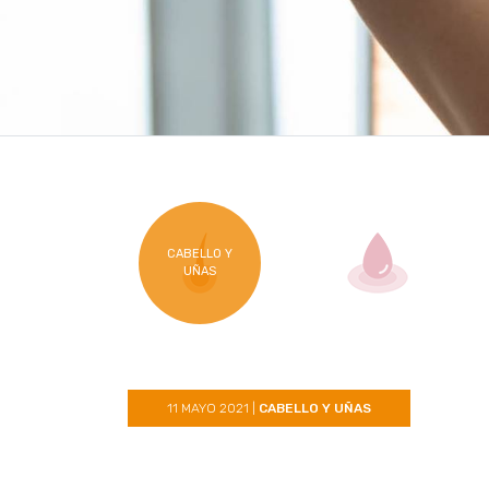
CABELLO Y
UÑAS
11 MAYO 2021
|
CABELLO Y UÑAS