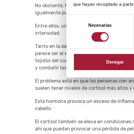
que hayan recopilado a parti
No obstante, hay otros factores desencad
igualmente pueden provocar una
pérdida d
Selección
Necesarias
de
Entre ellos, una enfermedad que haya cursad
consentimiento
intensidad.
Tanto en la
caída de cabello por estrés
psi
parece ser el
cortisol
. Esta hormona tiene 
tejidos del cuerpo y desempeña importantes 
Denegar
y combatir las infecciones.
El problema está en que las personas con a
suelen tener niveles de cortisol más altos 
Esta hormona provoca un exceso de inflamaci
cabello.
El cortisol también se eleva en condicione
ahí que puedan provocar una pérdida de pel