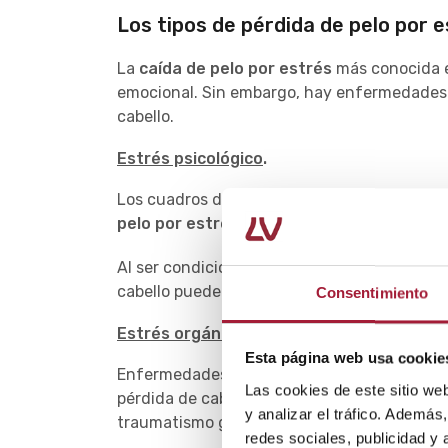
Los tipos de pérdida de pelo por 
La
caída de pelo por estrés
más conocida e
emocional. Sin embargo, hay enfermedades
cabello.
Estrés psicológico
.
Los cuadros de ansiedad, depresión o el a
pelo por estrés
. También el trastorno bipol
Al ser condiciones que muchas veces son in
cabello puede prolongarse en el tiempo e int
Consentimiento
Estrés orgánico
.
Esta página web usa cookie
Enfermedades graves como los procesos tum
Las cookies de este sitio we
pérdida de cabello repentina. También esta 
y analizar el tráfico. Ademá
traumatismo grave o una cirugía mayor.
redes sociales, publicidad y