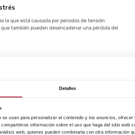
estrés
s la que está causada por periodos de tensión
 que también pueden desencadenar una pérdida del
gotamiento psíquico pueden provocar esta
pérdida de
ar o el síndrome de estrés postraumático.
fradiagnosticadas e infratatadas, esta caída del
ensificarse fácilmente.
Detalles
s
orales o el lupus pueden estar detrás de una
b se usan para personalizar el contenido y los anuncios, ofrecer
caída de pelo por estrés puede aparecer tras un
s, compartimos información sobre el uso que haga del sitio web 
 análisis web, quienes pueden combinarla con otra información q