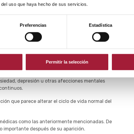
r del uso que haya hecho de sus servicios.
enantes mucho más frecuentes y leves que
el cabello
.
Preferencias
Estadística
o con fiebre o la práctica deportiva de alta
cológico como orgánico, uno de los responsables
un efecto prácticamente en todos los órganos y
funciones. Entre ellas, ayudar a responder al estrés
Permitir la selección
nsiedad, depresión u otras afecciones mentales
y continuos.
ón que parece alterar el ciclo de vida normal del
s médicas como las anteriormente mencionadas. De
o importante después de su aparición.