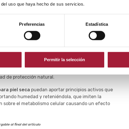
r del uso que haya hecho de sus servicios.
de las aletas.
 las piernas tienen muy pocas glándulas sebáceas,
.
Preferencias
Estadística
recha relación entre
frío y piel seca
, hay que tratar
ble, los factores desencadenantes y agravantes de la
y gafas las partes del cuerpo más vulnerables.
Permitir la selección
do de la piel con la aplicación a diario de productos
ructura y el grado de hidratación adecuado, así como
dad de protección natural.
ara piel seca
puedan aportar principios activos que
ortando humedad y reteniéndola, que imiten la
úen sobre el metabolismo celular causando un efecto
gable al final del artículo