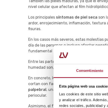
También las pieles maduras, ya que el enve
nivel celular que afectan al film hidrolipíd
Los principales
síntomas de piel seca
son l
ardor, enrojecimiento, inflamación, textura
fisuras.
En los casos más severos, estas molestias pu
día de las personas e incluso afectar negati
fundamental extremar el cuidado de la piel c
Entre las partes del cuerpo que más sufren
humedad son, obviamente, aquellas que qued
Consentimiento
En concreto, los labios tienen mucha tenden
cortan con facilidad. También la zona del c
Esta página web usa cookie
palpebral
, una afección que se caracteriza p
Las cookies de este sitio we
periocular.
y analizar el tráfico. Ademá
redes sociales, publicidad y
Asimismo, el frío junto a los procesos cata