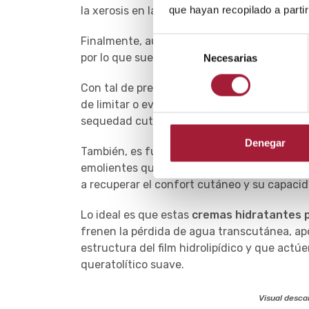
que hayan recopilado a parti
la xerosis en la nariz, sobre todo en la parte 
Finalmente, aunque permanezcan cubiertas,
Selección
por lo que suelen estar especialmente secas
Necesarias
de
consentimiento
Con tal de prevenir los efectos de esta est
de limitar o evitar, en la medida de lo posi
sequedad cutánea, así como cubrir con ropa 
Denegar
También, es fundamental insistir en el cuida
emolientes que ayuden a restablecer la est
a recuperar el confort cutáneo y su capaci
Lo ideal es que estas
cremas hidratantes p
frenen la pérdida de agua transcutánea, ap
estructura del film hidrolipídico y que act
queratolítico suave.
Visual descar