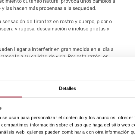
jecimiento cutáneo natural provoca unos cambios a
ico y las hacen más propensas a la sequedad.
a sensación de tirantez en rostro y cuerpo, picor o
 áspera y rugosa, descamación e incluso grietas y
eden llegar a interferir en gran medida en el día a
vamente a su calidad de vida. Por esta razón, es
uando llega el frío.
 las consecuencias de las bajas temperaturas y
an más expuestas. Es decir, el rostro y las manos.
Detalles
cia a deshidratarse y, en consecuencia, se secan y
ontorno del ojo, pudiendo aparecer un
eczema
s
or la irritación y la sequedad de la región
b se usan para personalizar el contenido y los anuncios, ofrecer
s, compartimos información sobre el uso que haga del sitio web 
 análisis web, quienes pueden combinarla con otra información q
rrales propios de esta época del año pueden favorecer