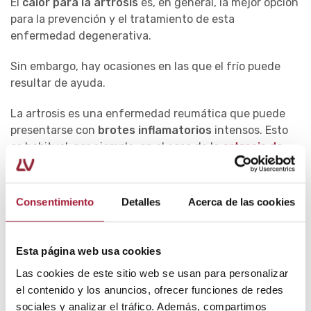
El
calor para la artrosis
es, en general, la mejor opción
para la prevención y el tratamiento de esta
enfermedad degenerativa.
Sin embargo, hay ocasiones en las que el frío puede
resultar de ayuda.
La artrosis es una enfermedad reumática que puede
presentarse con
brotes inflamatorios
intensos. Esto
es habitual, por ejemplo, en el caso de la
artrosis de
manos
y el
dolor de rodilla
causado por esta
enfermedad.
Consentimiento
Detalles
Acerca de las cookies
De ser así, aplicar frío local mediante
compresas o
bolsas de frío
o
hielo
ayuda a reducir la hinchazón y
mitigar el dolor.
Esta página web usa cookies
Las cookies de este sitio web se usan para personalizar
Paralelamente, hay estudios que muestran que la
el contenido y los anuncios, ofrecer funciones de redes
aplicación de
masajes con hielo
mejora la fuerza
sociales y analizar el tráfico. Además, compartimos
muscular de la pierna y la amplitud de movimiento de la