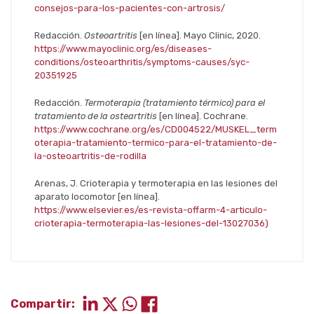
consejos-para-los-pacientes-con-artrosis/
Redacción.
Osteoartritis
[en línea]. Mayo Clinic, 2020.
https://www.mayoclinic.org/es/diseases-
conditions/osteoarthritis/symptoms-causes/syc-
20351925
Redacción.
Termoterapia (tratamiento térmico) para el
tratamiento de la osteartritis
[en línea]. Cochrane.
https://www.cochrane.org/es/CD004522/MUSKEL_term
oterapia-tratamiento-termico-para-el-tratamiento-de-
la-osteoartritis-de-rodilla
Arenas, J. Crioterapia y termoterapia en las lesiones del
aparato locomotor [en línea].
https://www.elsevier.es/es-revista-offarm-4-articulo-
crioterapia-termoterapia-las-lesiones-del-13027036)
Compartir: