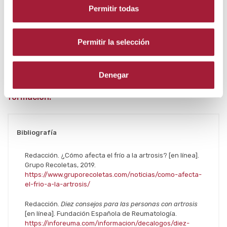
de los vasos sanguíneos y, por tanto, una disminución
Permitir todas
del flujo de sangre.
Como consecuencia, hay una menor irrigación en los
Permitir la selección
músculos articulares y esto se traduce en dolor y
pérdida de movilidad.
Denegar
Autor: Laboratorios Viñas, departamento de
formación.
Bibliografía
Redacción. ¿Cómo afecta el frío a la artrosis? [en línea].
Grupo Recoletas, 2019.
https://www.gruporecoletas.com/noticias/como-afecta-
el-frio-a-la-artrosis/
Redacción.
Diez consejos para las personas con artrosis
[en línea]. Fundación Española de Reumatología.
https://inforeuma.com/informacion/decalogos/diez-