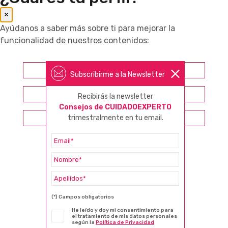
×
Ayúdanos a saber más sobre ti para mejorar la
funcionalidad de nuestros contenidos:
Farmacéutico
Subscribirme a la Newsletter
Otros profesionales sanitarios
Recibirás la newsletter
Consejos de CUIDADOEXPERTO
trimestralmente en tu email.
Consumidor
(*) Campos obligatorios
He leído y doy mi consentimiento para
el tratamiento de mis datos personales
según la
Política de Privacidad