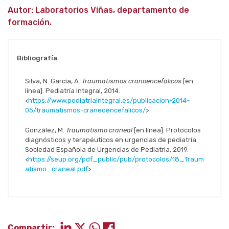
Autor: Laboratorios Viñas, departamento de
formación.
Bibliografía
Silva, N. García, A.
Traumatismos cranoencefálicos
[en
línea]. Pediatría Integral, 2014.
<
https://www.pediatriaintegral.es/publicacion-2014-
05/traumatismos-craneoencefalicos/
>
González, M.
Traumatismo craneal
[en línea]. Protocolos
diagnósticos y terapéuticos en urgencias de pediatría.
Sociedad Española de Urgencias de Pediatria, 2019.
<
https://seup.org/pdf_public/pub/protocolos/18_Traum
atismo_craneal.pdf
>
Compartir: