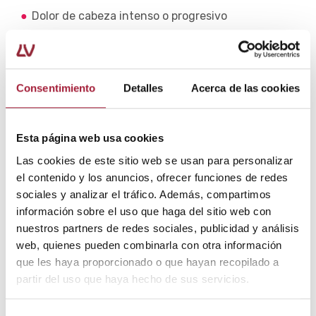
Dolor de cabeza intenso o progresivo
Lloro inconsolable
Somnolencia y/o problemas para despertar
Consentimiento
Detalles
Acerca de las cookies
Comportamientos anómalos y confusión
Esta página web usa cookies
Movimientos extraños de los ojos, cara o
extremidades
Las cookies de este sitio web se usan para personalizar
el contenido y los anuncios, ofrecer funciones de redes
Presencia de líquido o sangre en los oídos o la nariz
sociales y analizar el tráfico. Además, compartimos
información sobre el uso que haga del sitio web con
Hematoma importante o localizado debajo de
nuestros partners de redes sociales, publicidad y análisis
ambos ojos o detrás de las orejas
web, quienes pueden combinarla con otra información
que les haya proporcionado o que hayan recopilado a
Pupilas de los ojos de diferente tamaño
partir del uso que haya hecho de sus servicios.
Alteración de la visión