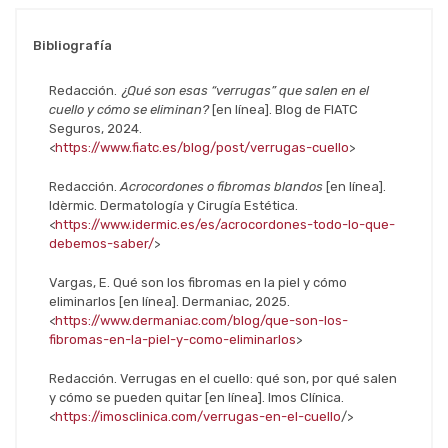
Bibliografía
Redacción.
¿Qué son esas “verrugas” que salen en el
cuello y cómo se eliminan?
[en línea]. Blog de FIATC
Seguros, 2024.
<
https://www.fiatc.es/blog/post/verrugas-cuello
>
Redacción.
Acrocordones o fibromas blandos
[en línea].
Idèrmic. Dermatología y Cirugía Estética.
<
https://www.idermic.es/es/acrocordones-todo-lo-que-
debemos-saber/
>
Vargas, E. Qué son los fibromas en la piel y cómo
eliminarlos [en línea]. Dermaniac, 2025.
<
https://www.dermaniac.com/blog/que-son-los-
fibromas-en-la-piel-y-como-eliminarlos
>
Redacción. Verrugas en el cuello: qué son, por qué salen
y cómo se pueden quitar [en línea]. Imos Clínica.
<
https://imosclinica.com/verrugas-en-el-cuello
/>