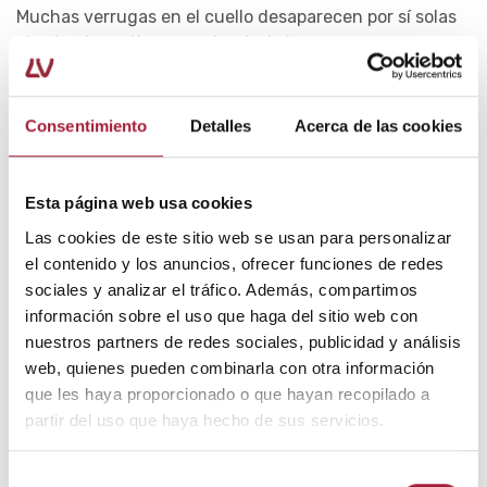
Muchas verrugas en el cuello desaparecen por sí solas
al cabo de un tiempo, sobre todo las verrugas comunes.
Otras, en cambio, pueden persistir durante años o bien
recurrir en el mismo lugar o en sitios diferentes.
Consentimiento
Detalles
Acerca de las cookies
Po ello, la forma de eliminarlas dependerá de cuál sea
el tipo, su ubicación y las molestias que provoque.
Esta página web usa cookies
La primera opción para
quitar las verrugas en el
Las cookies de este sitio web se usan para personalizar
cuello
suelen ser los
tratamientos tópicos
el contenido y los anuncios, ofrecer funciones de redes
queratolíticos
.
sociales y analizar el tráfico. Además, compartimos
información sobre el uso que haga del sitio web con
Entre ellos, destaca el
ácido salicílico
en altas
nuestros partners de redes sociales, publicidad y análisis
concentraciones combinado con la
terapia de
web, quienes pueden combinarla con otra información
oclusión
, mediante la aplicación de parches.
que les haya proporcionado o que hayan recopilado a
partir del uso que haya hecho de sus servicios.
Otros tratamientos irritantes incluyen el ácido
tricloroacético, el 5-fluorouracilo, la tretinoína y la
Selección