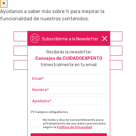
×
Ayúdanos a saber más sobre ti para mejorar la
funcionalidad de nuestros contenidos:
Farmacéutico
Subscribirme a la Newsletter
Otros profesionales sanitarios
Recibirás la newsletter
Consejos de CUIDADOEXPERTO
trimestralmente en tu email.
Consumidor
(*) Campos obligatorios
He leído y doy mi consentimiento para
el tratamiento de mis datos personales
según la
Política de Privacidad