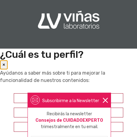
¿Cuál es tu perfil?
×
Ayúdanos a saber más sobre ti para mejorar la
funcionalidad de nuestros contenidos:
Farmacéutico
Subscribirme a la Newsletter
Otros profesionales sanitarios
Recibirás la newsletter
Consejos de CUIDADOEXPERTO
Consumidor
trimestralmente en tu email.