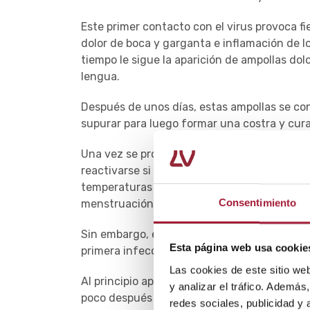
Este primer contacto con el virus provoca fie
dolor de boca y garganta e inflamación de l
tiempo le sigue la aparición de ampollas dolor
lengua.
Después de unos días, estas ampollas se co
supurar para luego formar una costra y cur
Una vez se produce esta primera infección,
reactivarse si se dan factores desencadena
temperaturas extremas, estrés, inmunosupr
Consentimiento
menstruación, en el caso de las niñas adole
Sin embargo, estos
brotes de herpes
suele
Esta página web usa cookie
primera infección.
Las cookies de este sitio we
Al principio aparece dolor, quemazón, picor 
y analizar el tráfico. Ademá
poco después aparecen las ampollas caracte
redes sociales, publicidad y