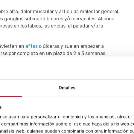
bre alta, dolor muscular y articular, malestar general,
os ganglios submandibulares y/o cervicales. Al poco
osas en los labios, las encías, el paladar y/o la
nvierten en
aftas
o úlceras y suelen empezar a
arse por completo en un plazo de 2 a 3 semanas.
 el
herpes en niños
permanece latente y puede
ntes como traumatismos, exposición solar,
esión o fluctuaciones hormonales como la
Detalles
scentes.
n provocar menos síntomas comparados con los de la
s
b se usan para personalizar el contenido y los anuncios, ofrecer
o sensación de hormigueo en la zona de los labios y
s, compartimos información sobre el uso que haga del sitio web 
rísticas de este virus, conocidas popularmente como
 análisis web, quienes pueden combinarla con otra información q