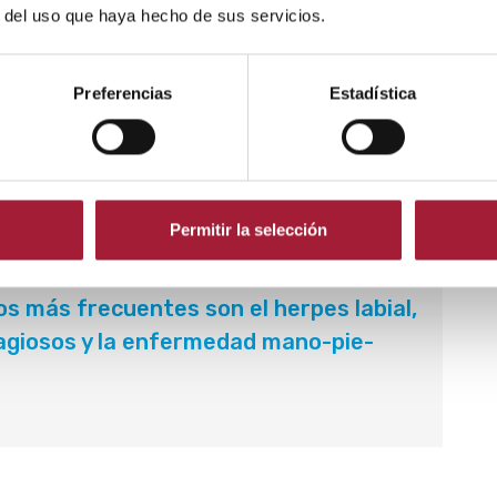
r del uso que haya hecho de sus servicios.
mellón de los labios, se suele hacer referencia a
Sin embargo, puede aparecer en otras partes de la
Preferencias
Estadística
le ir dirigido a aliviar los síntomas. Rara vez se
queños.
Permitir la selección
e complicarse si hay una sobreinfección bacteriana.
ños más frecuentes son el herpes labial,
tagiosos y la enfermedad mano-pie-