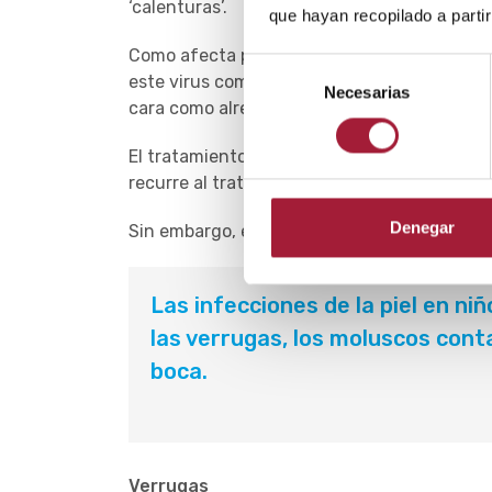
‘calenturas’.
que hayan recopilado a parti
Como afecta principalmente a la zona del ber
Selección
este virus como el
herpes labial en niños
. 
Necesarias
de
cara como alrededor de la boca y la nariz.
consentimiento
El tratamiento del virus del herpes simple sue
recurre al tratamiento antiviral en niños pe
Denegar
Sin embargo, el
herpes bucal en niños
pued
Las infecciones de la piel en ni
las verrugas, los moluscos con
boca.
Verrugas