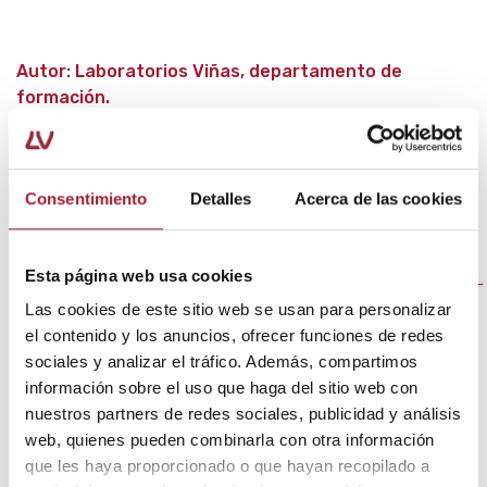
Autor: Laboratorios Viñas, departamento de
formación.
Bibliografía
Consentimiento
Detalles
Acerca de las cookies
Redacción.
Callos y callosidades
[en línea].
Sociedad Americana de Ortopedia del Pie y el
Tobillo.
Esta página web usa cookies
<
http://www.aofas.org/footcaremd/espanol/Pages/Callos-
y-Callosidades.aspx
>
Las cookies de este sitio web se usan para personalizar
el contenido y los anuncios, ofrecer funciones de redes
Bonet, R. & Garrote, A.
Cuidado de los pies
[en línea].
sociales y analizar el tráfico. Además, compartimos
El Servier, 2017. <
http://www.elsevier.es/es-revista-
información sobre el uso que haga del sitio web con
farmacia-profesional-3-articulo-cuidado-los-pies-
X0213932417614178?referer=buscador
>
nuestros partners de redes sociales, publicidad y análisis
web, quienes pueden combinarla con otra información
Redacción.
Callos y callosidades
[en línea]. Mayo
que les haya proporcionado o que hayan recopilado a
Clinic, 2017.
https://www.mayoclinic.org/es-