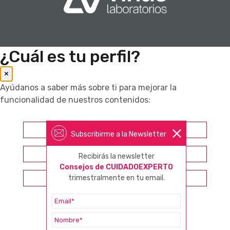
¿Cuál es tu perfil?
×
Ayúdanos a saber más sobre ti para mejorar la
funcionalidad de nuestros contenidos:
Farmacéutico
Subscribirme a la Newsletter
Otros profesionales sanitarios
Recibirás la newsletter
Consejos de CUIDADOEXPERTO
Consumidor
trimestralmente en tu email.