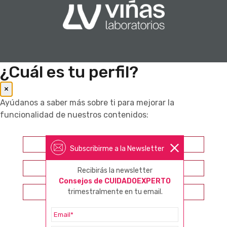
¿Cuál es tu perfil?
×
Ayúdanos a saber más sobre ti para mejorar la
funcionalidad de nuestros contenidos:
Farmacéutico
Subscribirme a la Newsletter
Otros profesionales sanitarios
Recibirás la newsletter
Consejos de CUIDADOEXPERTO
trimestralmente en tu email.
Consumidor