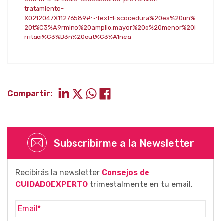
tratamiento-
X0212047X11276589#:~:text=Escocedura%20es%20un%
20t%C3%A9rmino%20amplio,mayor%20o%20menor%20i
rritaci%C3%B3n%20cut%C3%A1nea
Compartir:
Subscribirme a la Newsletter
Recibirás la newsletter
Consejos de
CUIDADOEXPERTO
trimestalmente en tu email.