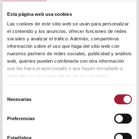
Si a pesar de las medidas preventivas aparece
irritación, este es el paso a paso a seguir para curar las
Esta página web usa cookies
rozaduras en las ingles.
Las cookies de este sitio web se usan para personalizar
1) Limpiar la piel
el contenido y los anuncios, ofrecer funciones de redes
sociales y analizar el tráfico. Además, compartimos
Se debe lavar la zona con agua o suero fisiológico si se
información sobre el uso que haga del sitio web con
trata de una lesión superficial limpia. En caso de que se
nuestros partners de redes sociales, publicidad y análisis
presente suciedad, se puede utilizar un jabón neutro.
web, quienes pueden combinarla con otra información
que les haya proporcionado o que hayan recopilado a
Es importante secar bien la piel con una gasa estéril.
partir del uso que haya hecho de sus servicios.
2) Desinfectar la herida
Selección
Si la rozadura ha formado una herida abierta, se deben
Necesarias
de
aplicar antisépticos como la clorhexidina o la povidona
consentimiento
yodada.
Preferencias
3) Favorecer la cicatrización
Cuando la rozadura en la ingle es superficial, aplicar
Estadística