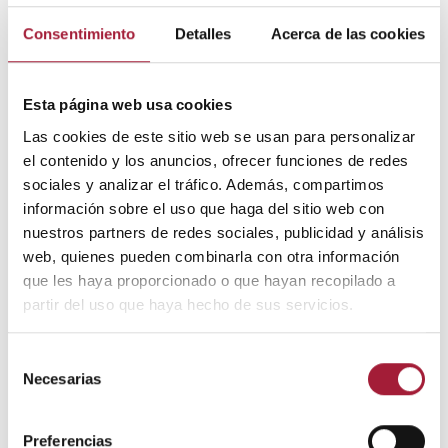
formación.
Consentimiento
Detalles
Acerca de las cookies
Bibliografía
Esta página web usa cookies
Redacción.
Estrías
[en línea]. Mayo Clinic, 2016.
Las cookies de este sitio web se usan para personalizar
<
https://www.mayoclinic.org/es-es/diseases-
conditions/stretch-marks/symptoms-causes/syc-
el contenido y los anuncios, ofrecer funciones de redes
20351139
>.
sociales y analizar el tráfico. Además, compartimos
información sobre el uso que haga del sitio web con
Redacción.
Can you get rid of strech marks?
[en
nuestros partners de redes sociales, publicidad y análisis
línea]. WebMD Medical Reference, 2017.
<
https://www.webmd.com/beauty/what-are-
web, quienes pueden combinarla con otra información
stretch-
que les haya proporcionado o que hayan recopilado a
marks#1spanish/ency/article/000826.htm
>.
partir del uso que haya hecho de sus servicios.
de las Heras Alonso, E.
Las estrías… a raya
[en
línea]. Fundación Piel Sana de la Academia
Selección
Española de Dermatología y Venereología, 2015.
Necesarias
de
<
http://fundacionpielsana.es/estetica/Las-estrias-
a-raya
>.
consentimiento
Preferencias