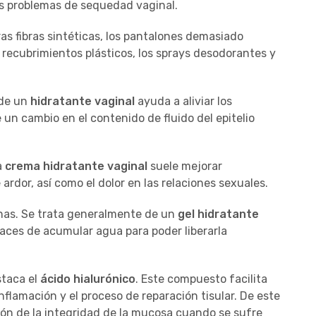
os problemas de sequedad vaginal.
ras fibras sintéticas, los pantalones demasiado
recubrimientos plásticos, los sprays desodorantes y
 de un
hidratante vaginal
ayuda a aliviar los
n cambio en el contenido de fluido del epitelio
a
crema hidratante vaginal
suele mejorar
 ardor, así como el dolor en las relaciones sexuales.
nas. Se trata generalmente de un
gel hidratante
aces de acumular agua para poder liberarla
staca el
ácido hialurónico
. Este compuesto facilita
nflamación y el proceso de reparación tisular. De este
ión de la integridad de la mucosa cuando se sufre