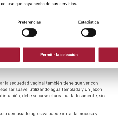
r del uso que haya hecho de sus servicios.
smo afecta a la circulación sanguínea y reduce los
el organismo. Por este motivo, dejar de fumar puede
Preferencias
Estadística
 sedentarismo con una mayor incidencia de esta
 sexual parecen tener menos síntomas. El mayor
Permitir la selección
o a una mejor elasticidad de los tejidos, una mayor
ción (debido al estimulo mecánico del coito) y una
ar la sequedad vaginal también tiene que ver con
 debe ser suave, utilizando agua templada y un jabón
ontinuación, debe secarse el área cuidadosamente, sin
eso o demasiado agresiva puede irritar la mucosa y