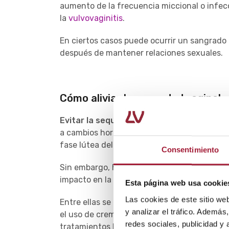
aumento de la frecuencia miccional o infec
la
vulvovaginitis
.
En ciertos casos puede ocurrir un sangrado 
después de mantener relaciones sexuales.
Cómo aliviar la sequedad vaginal
Evitar la sequedad vaginal
no siempre es p
a cambios hormonales inevitables como la l
fase lútea del ciclo menstrual.
Consentimiento
Sin embargo, hay medidas para
aliviar la 
impacto en la calidad de vida de la mujer.
Esta página web usa cookie
Las cookies de este sitio we
Entre ellas se encuentran desde cambios en e
y analizar el tráfico. Ademá
el uso de cremas para la sequedad vaginal (p
redes sociales, publicidad y
tratamientos hormonales locales y sistémicos