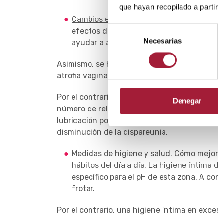
que hayan recopilado a parti
Cambios en el estilo de vida
. El tabaqui
Selección
efectos de los estrógenos naturales en 
Necesarias
de
ayudar a aliviar la sequedad vaginal.
consentimiento
Asimismo, se ha asociado el sobrepeso y el
atrofia vaginal.
Por el contrario, las mujeres con actividad
Denegar
número de relaciones sexuales se ha asociad
lubricación por incremento de la vasculariza
disminución de la dispareunia.
Medidas de higiene y salud
. Cómo mejor
hábitos del día a día. La higiene íntima
específico para el pH de esta zona. A c
frotar.
Por el contrario, una higiene íntima en exc