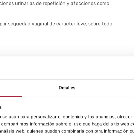
ciones urinarias de repetición y afecciones como
por sequedad vaginal de carácter leve, sobre todo
osible, ya que la mayoría de las veces está vinculada
legada de la menopausia, la
lactancia materna
o la
Detalles
sequedad vaginal
, mitigar sus síntomas y reducir el
s
b se usan para personalizar el contenido y los anuncios, ofrecer
l estilo de vida, buenos hábitos de higiene y salud,
s, compartimos información sobre el uso que haga del sitio web 
rincipalmente, hidratantes y lubricantes), los
 análisis web, quienes pueden combinarla con otra información q
 y el láser vaginal.